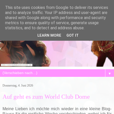
This site uses cookies from Google to deliver its services
and to analyze traffic. Your IP address and user-agent are
shared with Google along with performance and security
metrics to ensure quality of service, generate usage
statistics, and to detect and address abuse.
LEARN MORE
GOT IT
▼
Donnerstag, 4. Juni 2026
Auf geht es zum World Club Dome
Meine Lieben ich möchte mich wieder in eine kleine Blog-
Pause für die restliche Woche verabschieden, wobei ich für