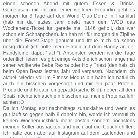
einen schönen Abend mit gutem Essen & Drinks.
Gemeinsam mit ihr und einer weiteren Freundin geht es
morgen für 3 Tage auf den World Club Dome in Frankfurt
(hab mir da letztes Jahr direkt nach dem WCD das
Wochenend-Ticket für gerade mal 114€ geholt, das war
schon ein Schnäppchen). Ich hab mir für morgen die Zipline
über die Forest-Stage gebucht und freue mich da schon
riesig drauf (ich hoffe mein Filmen mit dem Handy an der
Handyleine klappt *lach*). Ansonsten werden wir die Tage
ordentlich feiern, es gibt einige Acts die ich schon lange mal
sehen wollte wie Bebe Rexha oder Holy Priest (den hab ich
beim Open Beatz letztes Jahr voll verpasst). Nachdem ich
aktuell wieder voll im Fitness-Modus bin habe ich natürlich
auch ein bisschen vorgesorgt und mir ein paar Protein-
Produkte und Kreatin eingepackt (siehe Bild), neben all dem
Spaß möchte ich auch ein bisschen auf meine Proteinzufuhr
achten :D
Da ich Montag erst nachmittags zurückfahre und wenn es
gut läuft so gegen halb 8 daheim bin, werde ich vermutlich
keinen Wochenrückblick mehr posten sondern höchstens
meinen Koffer auspacken und mich auf die Couch chillen.
Ich halte euch aber auf Instagram auf dem Laufenden und