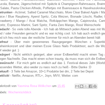
ucola, Banane, Jägerschnitzel mit Spätzle & Champignon-Rahmsauce, Brat
 Salate, Pasta Chicken Alfredo, Poffertjes mit Buenosauce & Haselnusskroka
etrunken
- Actimel, Salted Caramel Macchiato, More Clear Baked Apple / M
uice / Blue Raspberry, Aperol Spritz, Cola Weizen, Bionade Litschi, Radler, 
trawberry / Mango / Acai Matcha, Rotkäppchen Mango, Caipirovska, Cam
pritz, Espresso Martini, Sarti Spritz, Fanta Zero Mango, Rosé Weinschorle
edacht
- So viele tolle Abende - Ich hab ab Mittwoch jeden Abend was mit 
nd / oder Freunden gemacht und es war richtig cool. Ich hab auch endlich gegr
nd ich freu mich was der restliche Sommer für mich an Abenden bereit hält
efreut
- Über mein gewonnenes Rausgegangen München x Superbl
eheimkonzert und über meinen Essie Glass Nails Produkttest, auch die W
ef wieder gut :)
eärgert
- Nicht wirklich geärgert, aber unser Erdbeerfeld macht einen Tag
egen Nachreife. Das macht einen schon traurig, da muss man sich die Erdbeer
ewünscht
- Für mich geht es endlich auf das 1. Festival dieses Jahr (Wor
assendes Wetter, also weder zu nass noch zu heiß - Bitte Danke :D
ekauft
- 3 Teile bei Amazon, 10+1 Produkte bei dm, 2 Teile bei Depot
eklickt
- Netflix
, Amazon
, RTL+, Joyn, MVV, Wetter. com
ekritzelt von
Yasmina Rosa Wölkchen
um
15:45
abels:
Wochenrückblick