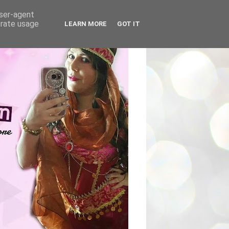
user-agent
erate usage
LEARN MORE
GOT IT