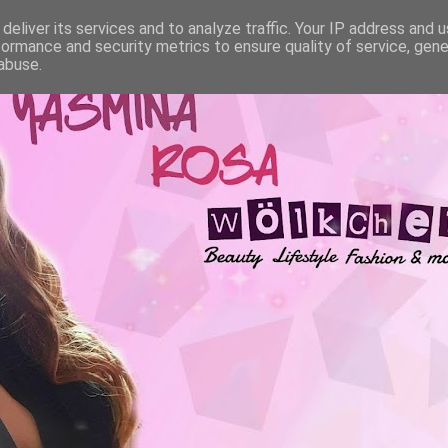
deliver its services and to analyze traffic. Your IP address and 
formance and security metrics to ensure quality of service, gen
abuse.