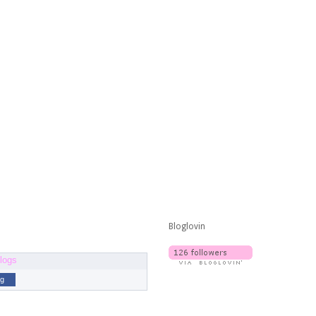
Bloglovin
og