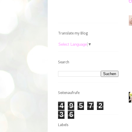
Translate my Blog
Select Language
▼
Search
Seitenaufrufe
4
9
5
7
2
3
6
Labels