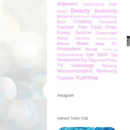
Allgemein
Auto
Aufgebraucht
Beauty
Bestellung
Award
Blogger-Event
Blogvorstellung
BlogTV
Celebrity
Buch
Facebook
Fashion
Film
Food Diary
Funny
Gewinn
Gewinnspiel
Handy
Interview
Jahresrückblick
Music
Männer
Natur
PC
Produkttest
Rezept
Sammlung
Sport
Spiel
Tag
Shopvorstellung
Testbericht
Tier
Tipps und Tricks
TV
Unterwegs
Werbung
Wochenrückblick
Wohnung
Yummie
Youtube
Instagram
Gehwol Tester Club