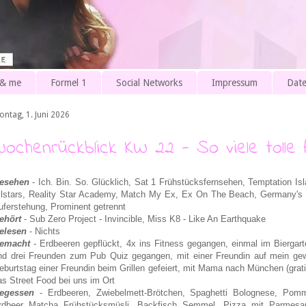
 & me
Formel 1
Social Networks
Impressum
Date
ontag, 1. Juni 2026
Wochenrückblick KW 22 - So viele tolle
esehen
- Ich. Bin. So. Glücklich,
Sat 1 Frühstücksfernsehen,
Temptation Isl
llstars, Reality Star Academy,
Match My Ex,
Ex On The Beach,
Germany's 
uferstehung,
Prominent getrennt
ehört
- Sub Zero Project - Invincible, Miss K8 - Like An Earthquake
elesen
- Nichts
emacht
- Erdbeeren gepflückt, 4x ins Fitness gegangen, einmal im Bierga
nd drei Freunden zum Pub Quiz gegangen, mit einer Freundin auf mein g
eburtstag einer Freundin beim Grillen gefeiert, mit Mama nach München (grat
as Street Food bei uns im Ort
egessen
-
Erdbeeren,
Zwiebelmett-Brötchen, Spaghetti Bolognese, Pom
rdbeer Matcha Frühstücksmüsli, Backfisch Semmel, Pizza mit Parmes