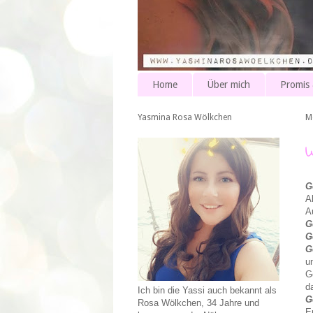
Home
Über mich
Promis
Yasmina Rosa Wölkchen
M
G
A
A
G
G
G
u
G
d
Ich bin die Yassi auch bekannt als
G
Rosa Wölkchen, 34 Jahre und
E