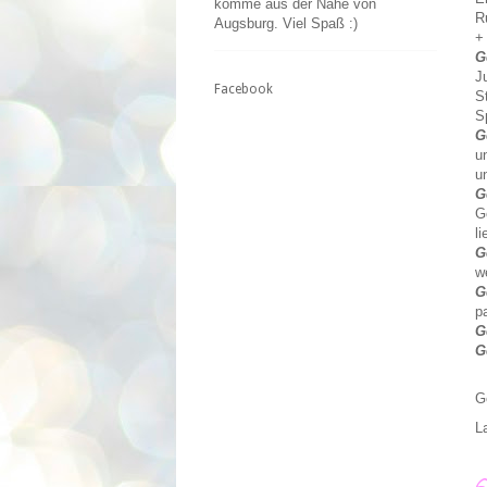
komme aus der Nähe von
R
Augsburg. Viel Spaß :)
+
G
J
Facebook
S
S
G
u
u
G
G
li
G
w
G
p
G
G
G
L