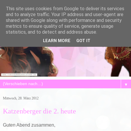
This site uses cookies from Google to deliver its services
and to analyze traffic. Your IP address and user-agent are
shared with Google along with performance and security
metrics to ensure quality of service, generate usage
statistics, and to detect and address abuse.
LEARN MORE
GOT IT
▼
Mittwoch, 28. März 2012
Katzenberger die 2. heute
Guten Abend zusammen,