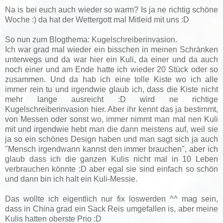
Na is bei euch auch wieder so warm? Is ja ne richtig schöne
Woche :) da hat der Wettergott mal Mitleid mit uns :D
So nun zum Blogthema: Kugelschreiberinvasion.
Ich war grad mal wieder ein bisschen in meinen Schränken
unterwegs und da war hier ein Kuli, da einer und da auch
noch einer und am Ende hatte ich wieder 20 Stück oder so
zusammen. Und da hab ich eine tolle Kiste wo ich alle
immer rein tu und irgendwie glaub ich, dass die Kiste nicht
mehr lange ausreicht :D wird ne richtige
Kugelschreiberinvasion hier. Aber ihr kennt das ja bestimmt,
von Messen oder sonst wo, immer nimmt man mal nen Kuli
mit und irgendwie hebt man die dann meistens auf, weil sie
ja so ein schönes Design haben und man sagt sich ja auch
"Mensch irgendwann kannst den immer brauchen", aber ich
glaub dass ich die ganzen Kulis nicht mal in 10 Leben
verbrauchen könnte :D aber egal sie sind einfach so schön
und dann bin ich halt ein Kuli-Messie.
Das wollte ich eigentlich nur fix loswerden ^^ mag sein,
dass in China grad ein Sack Reis umgefallen is, aber meine
Kulis hatten oberste Prio :D