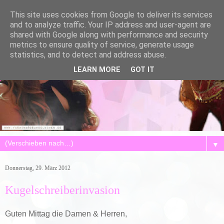
This site uses cookies from Google to deliver its services
and to analyze traffic. Your IP address and user-agent are
shared with Google along with performance and security
metrics to ensure quality of service, generate usage
statistics, and to detect and address abuse.
LEARN MORE
GOT IT
▼
Donnerstag, 29. März 2012
Kugelschreiberinvasion
Guten Mittag die Damen & Herren,