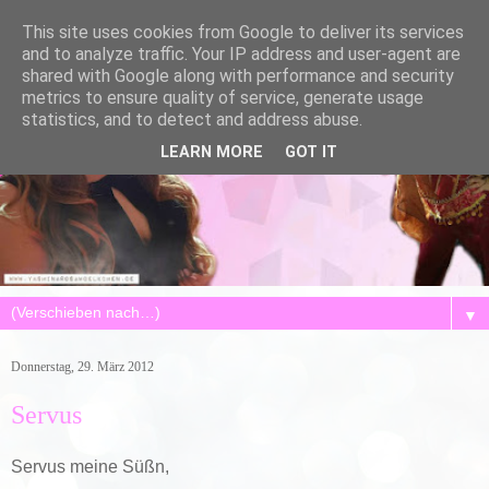
This site uses cookies from Google to deliver its services
and to analyze traffic. Your IP address and user-agent are
shared with Google along with performance and security
metrics to ensure quality of service, generate usage
statistics, and to detect and address abuse.
LEARN MORE
GOT IT
▼
Donnerstag, 29. März 2012
Servus
Servus meine Süßn,