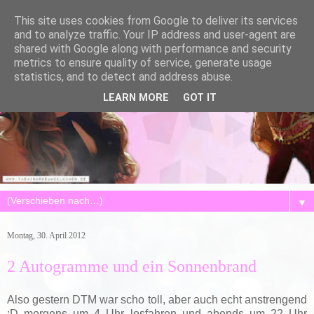
This site uses cookies from Google to deliver its services
and to analyze traffic. Your IP address and user-agent are
shared with Google along with performance and security
metrics to ensure quality of service, generate usage
statistics, and to detect and address abuse.
LEARN MORE
GOT IT
▼
Montag, 30. April 2012
2 Autogramme und ein Sonnenbrand
Also gestern DTM war scho toll, aber auch echt anstrengend
:D morgens um 4 Uhr losfahren und abends um 22 Uhr