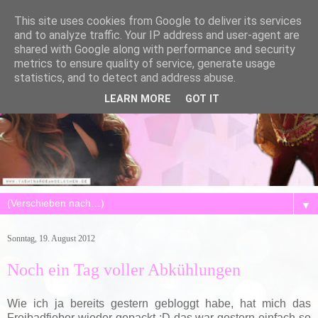
This site uses cookies from Google to deliver its services
and to analyze traffic. Your IP address and user-agent are
shared with Google along with performance and security
metrics to ensure quality of service, generate usage
statistics, and to detect and address abuse.
LEARN MORE
GOT IT
▼
Sonntag, 19. August 2012
Noch ein Tag voller Abkühlungen
Wie ich ja bereits gestern gebloggt habe, hat mich das
Freibadfieber wieder gepackt :D das war gestern einfach so