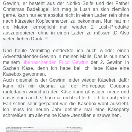
Gewinn, er besteht aus der Noriko Seife und der Father
Christmas Badekugel. Ich mag ja Lush an sich ziemlich
gerne, kann nur echt absolut nicht in einen Laden rein ohne
nach kürzester Kopfschmerzen zu bekommen. Nun hat mir
die Marion ermöglicht mal wieder 2 Lush-Produkte
auszuprobieren ohne in einen Laden zu müssen :D Also
vielen lieben Dank :P
Und heute Vormittag entdeckte ich auch wieder einen
Adventskalender-Gewinn in meinen Mails. Das is nun nach
meinem
überraschenden Frico Gewinn
der 2. Gewinn in
Sachen Käse, denn i
ch habe bei Ich liebe Käse eine
Käsebox gewonnen.
Auch diesmal is der Gewinn leider wieder Käsefrei, dafür
kann ich mir diesmal auf der Homepage Coupons
runterladen womit ich den Käse dann günstiger kriege und
das is doch auch schon mal nicht schlecht. Ich bin auf jeden
Fall schon sehr gespannt wie die Käsebox wohl aussieht.
Ich muss im neuen Jahr definitiv mal eine Käseparty
schmeißen um alle meine Käse-Utensilien einzuweihen.