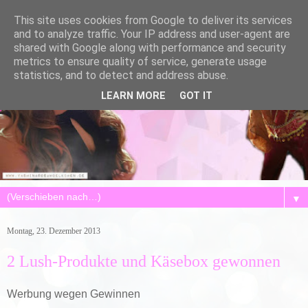
This site uses cookies from Google to deliver its services
and to analyze traffic. Your IP address and user-agent are
shared with Google along with performance and security
metrics to ensure quality of service, generate usage
statistics, and to detect and address abuse.
LEARN MORE
GOT IT
▼
Montag, 23. Dezember 2013
2 Lush-Produkte und Käsebox gewonnen
Werbung wegen Gewinnen