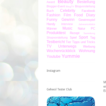
Beauty
Bestellung
Award
Blogger-Event
Blogvorstellung
BlogTV
Celebrity
Buch
Facebook
Fashion
Film
Food Diary
Funny
Gewinn
Gewinnspiel
Handy
Interview
Jahresrückblick
Music
Männer
Natur
PC
Produkttest
Rezept
Sammlung
Sport
Spiel
Tag
Shopvorstellung
Testbericht
Tier
Tipps und Tricks
TV
Unterwegs
Werbung
Wochenrückblick
Wohnung
Yummie
Youtube
Instagram
M
e
Gehwol Tester Club
E