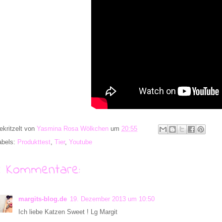
ekritzelt von
Yasmina Rosa Wölkchen
um
20:55
abels:
Produkttest
,
Tier
,
Youtube
4 Kommentare:
margits-blog.de
19. Dezember 2013 um 10:50
Ich liebe Katzen Sweet ! Lg Margit