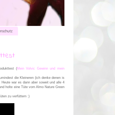
nschutz
ttest
odukttest (
Mein Volvic Gewinn und mein
umindest die Kleineren (ich denke denen is
. Heute war es dann aber soweit und alle 4
 und holte eine Tüte vom Almo Nature Green
üten zu verfüttern :)