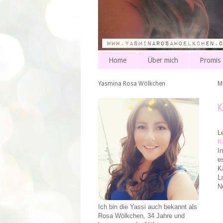
Home
Über mich
Promis
Yasmina Rosa Wölkchen
M
L
K
I
e
K
L
N
Ich bin die Yassi auch bekannt als
Rosa Wölkchen, 34 Jahre und