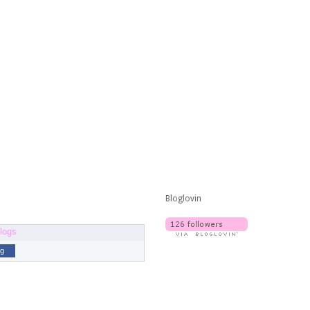
Bloglovin
og