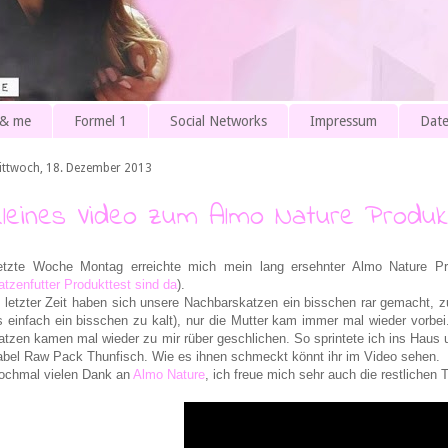
 & me
Formel 1
Social Networks
Impressum
Date
ittwoch, 18. Dezember 2013
Kleines Video zum Almo Nature Produk
etzte Woche Montag erreichte mich mein lang ersehnter Almo Nature Pr
atzenfutter Produkttest sind da
).
n letzter Zeit haben sich unsere Nachbarskatzen ein bisschen rar gemacht, z
s einfach ein bisschen zu kalt), nur die Mutter kam immer mal wieder vorbei
atzen kamen mal wieder zu mir rüber geschlichen. So sprintete ich ins Haus
abel Raw Pack Thunfisch. Wie es ihnen schmeckt könnt ihr im Video sehen.
ochmal vielen Dank an
Almo Nature
, ich freue mich sehr auch die restlichen T