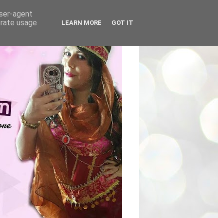
user-agent
erate usage
LEARN MORE
GOT IT