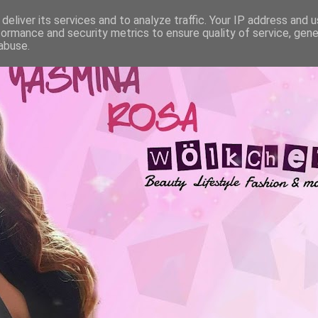
deliver its services and to analyze traffic. Your IP address and 
formance and security metrics to ensure quality of service, gen
abuse.