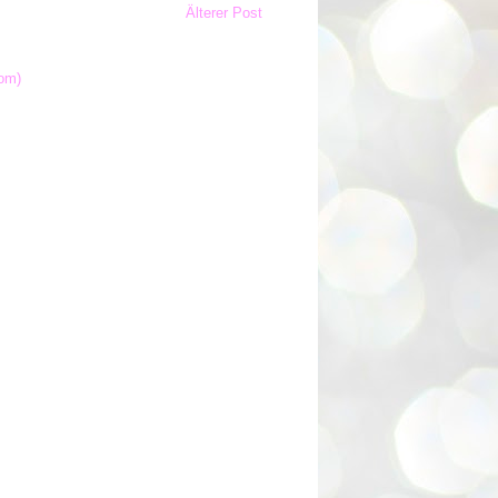
Älterer Post
om)