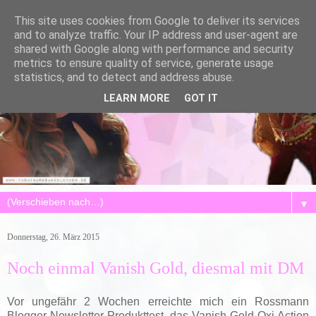
This site uses cookies from Google to deliver its services
and to analyze traffic. Your IP address and user-agent are
shared with Google along with performance and security
metrics to ensure quality of service, generate usage
statistics, and to detect and address abuse.
LEARN MORE
GOT IT
▼
Donnerstag, 26. März 2015
Noch einmal Vanish Gold, diesmal mit DM
Vor ungefähr 2 Wochen erreichte mich ein Rossmann
Blogger Newsletter Produkttest, das Vanish Gold Oxi Action