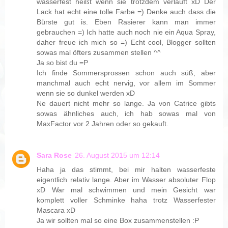
wasserfest heißt wenn sie trotzdem verläuft xD Der
Lack hat echt eine tolle Farbe =) Denke auch dass die
Bürste gut is. Eben Rasierer kann man immer
gebrauchen =) Ich hatte auch noch nie ein Aqua Spray,
daher freue ich mich so =) Echt cool, Blogger sollten
sowas mal öfters zusammen stellen ^^
Ja so bist du =P
Ich finde Sommersprossen schon auch süß, aber
manchmal auch echt nervig, vor allem im Sommer
wenn sie so dunkel werden xD
Ne dauert nicht mehr so lange. Ja von Catrice gibts
sowas ähnliches auch, ich hab sowas mal von
MaxFactor vor 2 Jahren oder so gekauft.
Sara Rose
26. August 2015 um 12:14
Haha ja das stimmt, bei mir halten wasserfeste
eigentlich relativ lange. Aber im Wasser absoluter Flop
xD War mal schwimmen und mein Gesicht war
komplett voller Schminke haha trotz Wasserfester
Mascara xD
Ja wir sollten mal so eine Box zusammenstellen :P