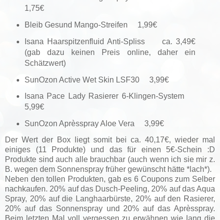
1,75€
Bleib Gesund Mango-Streifen 1,99€
Isana Haarspitzenfluid Anti-Spliss ca. 3,49€
(gab dazu keinen Preis online, daher ein
Schätzwert)
SunOzon Active Wet Skin LSF30 3,99€
Isana Pace Lady Rasierer 6-Klingen-System
5,99€
SunOzon Aprèsspray Aloe Vera 3,99€
Der Wert der Box liegt somit bei ca. 40,17€, wieder mal
einiges (11 Produkte) und das für einen 5€-Schein :D
Produkte sind auch alle brauchbar (auch wenn ich sie mir z.
B. wegen dem Sonnenspray früher gewünscht hätte *lach*).
Neben den tollen Produkten, gab es 6 Coupons zum Selber
nachkaufen. 20% auf das Dusch-Peeling, 20% auf das Aqua
Spray, 20% auf die Langhaarbürste, 20% auf den Rasierer,
20% auf das Sonnenspray und 20% auf das Aprèsspray.
Beim letzten Mal voll vergessen zu erwähnen wie lang die