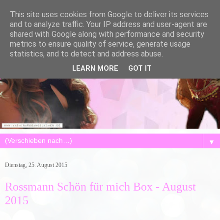
This site uses cookies from Google to deliver its services
and to analyze traffic. Your IP address and user-agent are
shared with Google along with performance and security
metrics to ensure quality of service, generate usage
statistics, and to detect and address abuse.
LEARN MORE
GOT IT
▼
Dienstag, 25. August 2015
Rossmann Schön für mich Box - August
2015