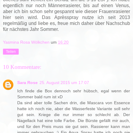
eigentlich nur noch Männerrasierer, bis auf einen Venus,
aber ich bin schon sehr gespannt wie dieser Frauenrasierer
hier sein wird. Das Aprèsspray nutze ich seit 2013
regelmäßig und liebe es, freue mich daher über Nachschub
für nächstes Jahr Sommer.
Yasmina Rosa Wölkchen
um
16:20
Teilen
10 Kommentare:
Sara Rose
25. August 2015 um 17:07
Ich finde die Box dennoch sehr hübsch, egal wenn der
Sommer bald rum ist xD
Da sind aber tolle Sachen drin, die Mascara von Essence
hatte ich noch nie, aber die Wasserfeste Variante soll sehr
gut sein. Kriege die nur immer so schlecht ab. Der
Nagellack hat eine tolle Farbe. Die Bürste gefällt mir auch,
und für den Preis muss sie gut sein. Rassierer kann man
immer gebrauchen :) Ein Aqua Spray hatte ich noch nie