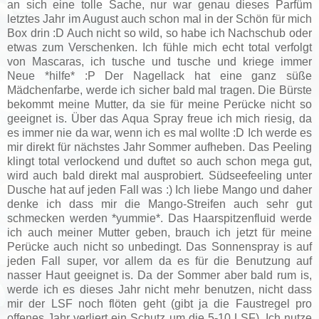
an sich eine tolle Sache, nur war genau dieses Parfüm
letztes Jahr im August auch schon mal in der Schön für mich
Box drin :D Auch nicht so wild, so habe ich Nachschub oder
etwas zum Verschenken. Ich fühle mich echt total verfolgt
von Mascaras, ich tusche und tusche und kriege immer
Neue *hilfe* :P Der Nagellack hat eine ganz süße
Mädchenfarbe, werde ich sicher bald mal tragen. Die Bürste
bekommt meine Mutter, da sie für meine Perücke nicht so
geeignet is. Über das Aqua Spray freue ich mich riesig, da
es immer nie da war, wenn ich es mal wollte :D Ich werde es
mir direkt für nächstes Jahr Sommer aufheben. Das Peeling
klingt total verlockend und duftet so auch schon mega gut,
wird auch bald direkt mal ausprobiert. Südseefeeling unter
Dusche hat auf jeden Fall was :) Ich liebe Mango und daher
denke ich dass mir die Mango-Streifen auch sehr gut
schmecken werden *yummie*. Das Haarspitzenfluid werde
ich auch meiner Mutter geben, brauch ich jetzt für meine
Perücke auch nicht so unbedingt. Das Sonnenspray is auf
jeden Fall super, vor allem da es für die Benutzung auf
nasser Haut geeignet is. Da der Sommer aber bald rum is,
werde ich es dieses Jahr nicht mehr benutzen, nicht dass
mir der LSF noch flöten geht (gibt ja die Faustregel pro
offenes Jahr verliert ein Schutz um die 5-10 LSF). Ich nutze