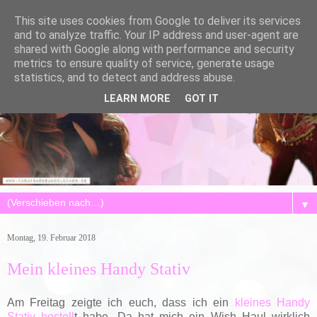
This site uses cookies from Google to deliver its services
and to analyze traffic. Your IP address and user-agent are
shared with Google along with performance and security
metrics to ensure quality of service, generate usage
statistics, and to detect and address abuse.
LEARN MORE
GOT IT
▼
Montag, 19. Februar 2018
Mein kleines Handy Stativ
Am Freitag zeigte ich euch, dass ich ein
kleines Handy
Stativ bestell
t habe. Da hat mich ein Wish Haul wirklich