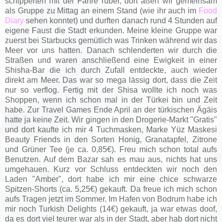
schipperten mit der Fähre rüber, dort aßen wir gemeinsam
als Gruppe zu Mittag an einem Stand (wie ihr auch im
Food
Diary
sehen konntet) und durften danach rund 4 Stunden auf
eigene Faust die Stadt erkunden. Meine kleine Gruppe war
zuerst bei Starbucks gemütlich was Trinken während wir das
Meer vor uns hatten. Danach schlenderten wir durch die
Straßen und waren anschließend eine Ewigkeit in einer
Shisha-Bar die ich durch Zufall entdeckte, auch wieder
direkt am Meer. Das war so mega lässig dort, dass die Zeit
nur so verflog. Fertig mit der Shisa wollte ich noch was
Shoppen, wenn ich schon mal in der Türkei bin und Zeit
habe. Zur Travel Games Ende April an der türkischen Ägäis
hatte ja keine Zeit. Wir gingen in den Drogerie-Markt "Gratis"
und dort kaufte ich mir 4 Tuchmasken, Marke Yüz Maskesi
Beauty Friends in den Sorten Honig, Granatapfel, Zitrone
und Grüner Tee (je ca. 0,85€). Freu mich schon total aufs
Benutzen. Auf dem Bazar sah es mau aus, nichts hat uns
umgehauen. Kurz vor Schluss entdeckten wir noch den
Laden "Amber", dort habe ich mir eine chice schwarze
Spitzen-Shorts (ca. 5,25€) gekauft. Da freue ich mich schon
aufs Tragen jetzt im Sommer. Im Hafen von Bodrum habe ich
mir noch Turkish
Delights (14€) gekauft, ja war etwas doof,
da es dort viel teurer war als in der Stadt, aber hab dort nicht