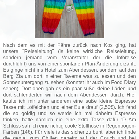
Nach dem es mit der Fähre zurück nach Kos ging, hat
unsere "Reiseleitung" (is keine wirkliche Reiseleitung,
sondern jemand vom Veranstalter der die Inforeise
durchführt) uns von einer spontanen Plan-Änderung erzählt.
Es ginge nicht ins Hotel zum Abendessen, sondern auf den
Berg Zia um dort in einer Taverne was zu essen und den
Sonnenuntergang zu sehen (konntet ihr auch im Food Diary
sehen). Dort oben gab es ein paar süße kleine Läden und
dort schlenderten wir nach dem Abendessen durch. Hier
kaufte ich mir unter anderem eine süße kleine Espresso
Tasse mit Löffelchen und einer Eule drauf (2,50€). Ich fand
die so goldig und so werde ich mal daheim Espresso
trinken, hatte nämlich nie eine extra Tasse dafür :D Am
Schluss sah ich eine richtig coole Stoffhose in Regenbogen-
Farben (14€). Für viele is das sicher zu bunt, aber ich finde
die genial zum Chillen daheim auf der Couch und bei