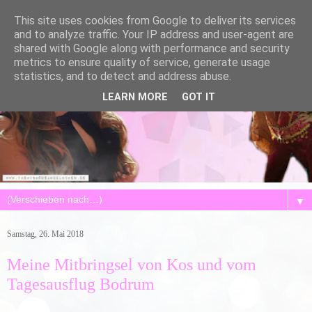
This site uses cookies from Google to deliver its services
and to analyze traffic. Your IP address and user-agent are
shared with Google along with performance and security
metrics to ensure quality of service, generate usage
statistics, and to detect and address abuse.
LEARN MORE
GOT IT
▼
Samstag, 26. Mai 2018
Meine Mitbringsel von Kos und vom
Tagesausflug Bodrum