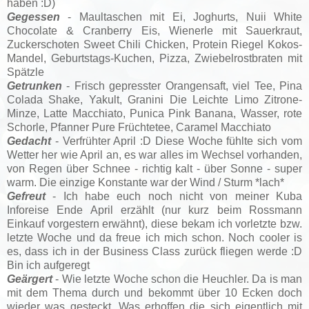
haben :D)
Gegessen
- Maultaschen mit Ei, Joghurts, Nuii White
Chocolate & Cranberry Eis, Wienerle mit Sauerkraut,
Zuckerschoten Sweet Chili Chicken, Protein Riegel Kokos-
Mandel, Geburtstags-Kuchen, Pizza, Zwiebelrostbraten mit
Spätzle
Getrunken
- Frisch gepresster Orangensaft, viel Tee, Pina
Colada Shake, Yakult, Granini Die Leichte Limo Zitrone-
Minze, Latte Macchiato, Punica Pink Banana, Wasser, rote
Schorle, Pfanner Pure Früchtetee, Caramel Macchiato
Gedacht
- Verfrühter April :D Diese Woche fühlte sich vom
Wetter her wie April an, es war alles im Wechsel vorhanden,
von Regen über Schnee - richtig kalt - über Sonne - super
warm. Die einzige Konstante war der Wind / Sturm *lach*
Gefreut
- Ich habe euch noch nicht von meiner Kuba
Inforeise Ende April erzählt (nur kurz beim Rossmann
Einkauf vorgestern erwähnt), diese bekam ich vorletzte bzw.
letzte Woche und da freue ich mich schon. Noch cooler is
es, dass ich in der Business Class zurück fliegen werde :D
Bin ich aufgeregt
Geärgert
- Wie letzte Woche schon die Heuchler. Da is man
mit dem Thema durch und bekommt über 10 Ecken doch
wieder was gesteckt. Was erhoffen die sich eigentlich mit