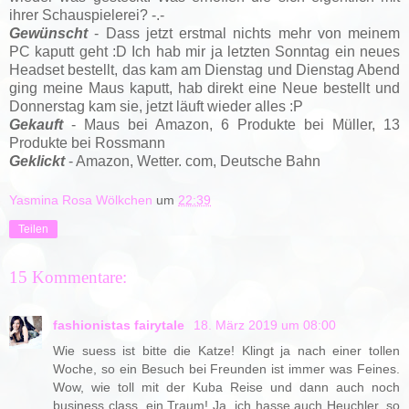
ihrer Schauspielerei? -.-
Gewünscht
- Dass jetzt erstmal nichts mehr von meinem
PC kaputt geht :D Ich hab mir ja letzten Sonntag ein neues
Headset bestellt, das kam am Dienstag und Dienstag Abend
ging meine Maus kaputt, hab direkt eine Neue bestellt und
Donnerstag kam sie, jetzt läuft wieder alles :P
Gekauft
- Maus bei Amazon, 6 Produkte bei Müller, 13
Produkte bei Rossmann
Geklickt
- Amazon, Wetter. com, Deutsche Bahn
Yasmina Rosa Wölkchen
um
22:39
Teilen
15 Kommentare:
fashionistas fairytale
18. März 2019 um 08:00
Wie suess ist bitte die Katze! Klingt ja nach einer tollen
Woche, so ein Besuch bei Freunden ist immer was Feines.
Wow, wie toll mit der Kuba Reise und dann auch noch
business class, ein Traum! Ja, ich hasse auch Heuchler, so