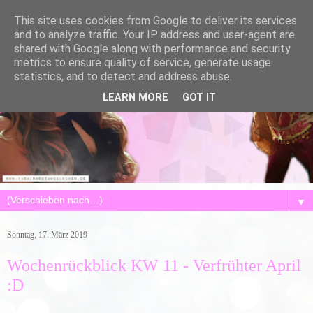
This site uses cookies from Google to deliver its services
and to analyze traffic. Your IP address and user-agent are
shared with Google along with performance and security
metrics to ensure quality of service, generate usage
statistics, and to detect and address abuse.
LEARN MORE
GOT IT
▼
Sonntag, 17. März 2019
Wochenrückblick KW 11 - Verfrühter April
:D