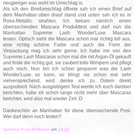
neugieriger was wohl im Umschlag is.
Als ich den Briefumschlag öffnete sah ich einen Brief auf
dem Manhattan oben drauf stand und unten sah ich es in
Rosa-Metallic strahlen. Ich bekam nämlich einen
überraschenden Mascara Produkttest und darf nun die
Manhattan Supreme Lash Wonder'Luxe Mascara
testen.
Optisch sieht die Mascara schon mal richtig toll aus,
eine richtig schöne Farbe und auch die Form der
Verpackung mag ich sehr gerne.
Ich habe mir von den
Supreme Lash Mascaras schon mal die mit Argan-Öl gekauft
und finde die richtig gut, sie zaubert tolle Wimpern und pflegt
auch noch. Nun bin ich schon gespannt was die Lash
Wonder'Luxe so kann, so klingt sie schon mal sehr
vielversprechend, wird denke ich zu Ostern direkt
ausprobiert. Nach ausgiebigem Test werde ich euch darüber
berichten, habe eh schon lange nicht mehr über Mascaras
berichtet, wird also mal wieder Zeit :D
Dankeschön an Manhattan für diese überraschende Post.
Wer darf denn noch testen?
Yasmina Rosa Wölkchen
um
14:33