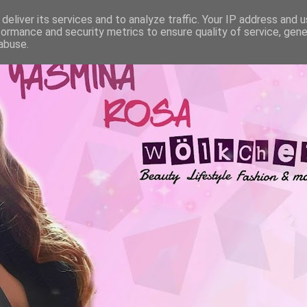
deliver its services and to analyze traffic. Your IP address and 
formance and security metrics to ensure quality of service, gen
abuse.