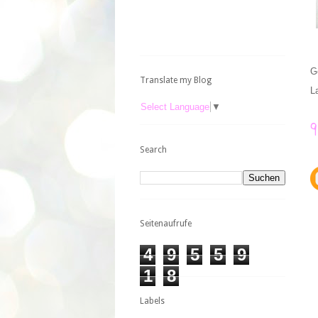
G
Translate my Blog
L
Select Language
▼
Search
Seitenaufrufe
4
9
5
5
9
1
8
Labels