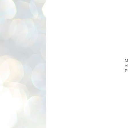
M
e
E