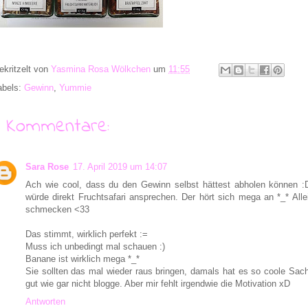
ekritzelt von
Yasmina Rosa Wölkchen
um
11:55
abels:
Gewinn
,
Yummie
9 Kommentare:
Sara Rose
17. April 2019 um 14:07
Ach wie cool, dass du den Gewinn selbst hättest abholen können :D
würde direkt Fruchtsafari ansprechen. Der hört sich mega an *_* Alle
schmecken <33
Das stimmt, wirklich perfekt :=
Muss ich unbedingt mal schauen :)
Banane ist wirklich mega *_*
Sie sollten das mal wieder raus bringen, damals hat es so coole Sa
gut wie gar nicht blogge. Aber mir fehlt irgendwie die Motivation xD
Antworten