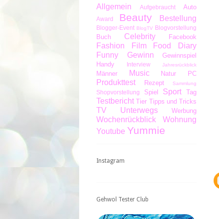
Allgemein
Auto
Aufgebraucht
Beauty
Bestellung
Award
Blogger-Event
Blogvorstellung
BlogTV
Celebrity
Buch
Facebook
Fashion
Film
Food Diary
Funny
Gewinn
Gewinnspiel
Handy
Interview
Jahresrückblick
Music
Männer
Natur
PC
Produkttest
Rezept
Sammlung
Sport
Spiel
Tag
Shopvorstellung
Testbericht
Tier
Tipps und Tricks
TV
Unterwegs
Werbung
Wochenrückblick
Wohnung
Yummie
Youtube
Instagram
Gehwol Tester Club