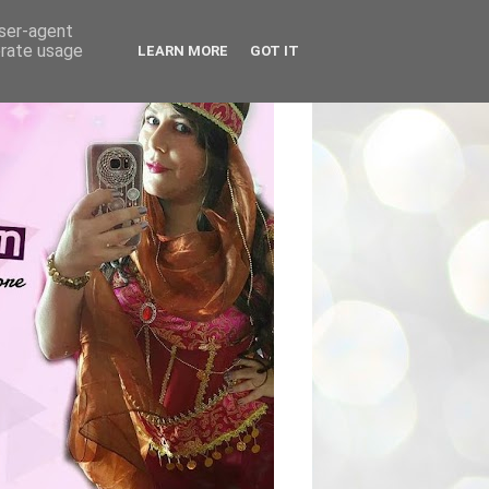
user-agent
erate usage
LEARN MORE
GOT IT