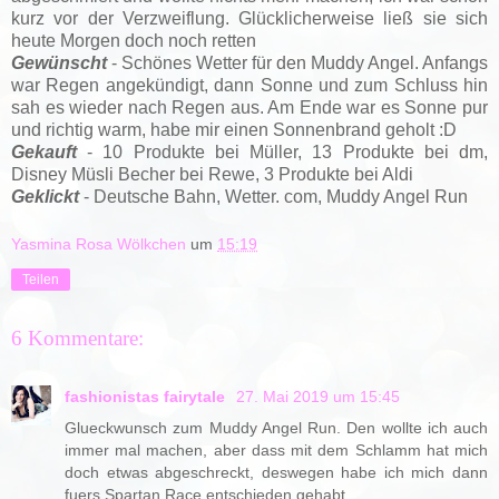
kurz vor der Verzweiflung. Glücklicherweise ließ sie sich
heute Morgen doch noch retten
Gewünscht
- Schönes Wetter für den Muddy Angel. Anfangs
war Regen angekündigt, dann Sonne und zum Schluss hin
sah es wieder nach Regen aus. Am Ende war es Sonne pur
und richtig warm, habe mir einen Sonnenbrand geholt :D
Gekauft
- 10 Produkte bei Müller, 13 Produkte bei dm,
Disney Müsli Becher bei Rewe, 3 Produkte bei Aldi
Geklickt
- Deutsche Bahn, Wetter. com, Muddy Angel Run
Yasmina Rosa Wölkchen
um
15:19
Teilen
6 Kommentare:
fashionistas fairytale
27. Mai 2019 um 15:45
Glueckwunsch zum Muddy Angel Run. Den wollte ich auch
immer mal machen, aber dass mit dem Schlamm hat mich
doch etwas abgeschreckt, deswegen habe ich mich dann
fuers Spartan Race entschieden gehabt.