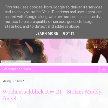
This site uses cookies from Google to deliver its services
and to analyze traffic. Your IP address and user-agent are
shared with Google along with performance and security
metrics to ensure quality of service, generate usage
statistics, and to detect and address abuse.
LEARN MORE
GOT IT
▼
Montag, 27. Mai 2019
Wochenrückblick KW 21 - Stolzer Muddy
Angel :)