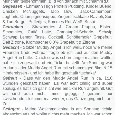
München teilgenommen (Bild von danach mit Schlamm :D)
Gegessen
- Ehrmann High Protein Pudding, Kinder Bueno,
Chicken McNuggets, Taco Bowl, Back-Camembert,
Joghurts, Champignonsuppe, Ziegenfrischkäse-Ravioli, Surf
& Turf Burger, Poffertjes, Pommes Rot-Weiß, Sushi
Getrunken
- Strawberries & Cream Frappu, Eistee,
Smoothies, Caffé Latte, Granatapfel-Schorle, Schwip
Schwap Lemon Taste, Cocktail, Schöfferhofer Grapefruit,
Deit Zitrone, Krombacher 0,0% Grapefruit & Zitrone
Gedacht
- Stolzer Muddy Angel :) Ich weiß noch wie meine
Freundin Ende Februar fragte ob ich Lust auf den Muddy
Angel Run hätte. Da ich sowas schon länger machen wollte,
habe ich zugesagt und ein Ticket bestellt. Am Sonntag war
er dann - der Muddy Angel Run mit schlammigen 5km & 15
Hindernissen - und ich habe ihn geschafft *tschaka*
Gefreut
- Dass wir den Muddy Angel Run in ca. 1:10
Stunden geschafft haben. Es war echt chillig und super
spaßig, es hat sich gar nicht wie ein 5km Run angefühlt. Gut
wir sind auch nicht immer gejoggt / gerannt, nur
zwischendurch immer mal wieder, das Ganze ging nicht auf
Zeit
Geärgert
- Meine Waschmaschine is am Sonntag richtig
abgeschmiert und wollte nichts mehr machen, ich war schon