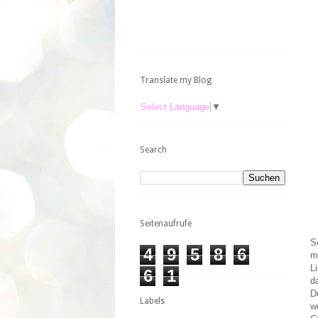
Translate my Blog
Select Language
▼
Search
Seitenaufrufe
S
4
9
5
8
6
m
L
6
1
d
D
Labels
w