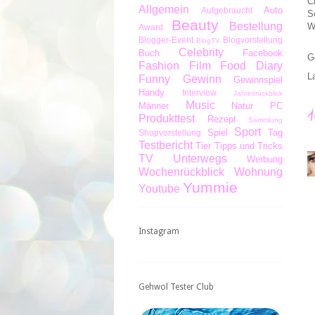
C
Allgemein
Auto
Aufgebraucht
S
Beauty
Bestellung
W
Award
Blogger-Event
Blogvorstellung
BlogTV
Celebrity
Buch
Facebook
G
Fashion
Film
Food Diary
L
Funny
Gewinn
Gewinnspiel
Handy
Interview
Jahresrückblick
Music
Männer
Natur
PC
Produkttest
Rezept
Sammlung
Sport
Spiel
Tag
Shopvorstellung
Testbericht
Tier
Tipps und Tricks
TV
Unterwegs
Werbung
Wochenrückblick
Wohnung
Yummie
Youtube
Instagram
Gehwol Tester Club