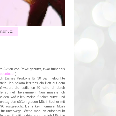
nschutz
te Aktion von Rewe genutzt, zwar früher als
pperdosen
).
och Disney Produkte für 30 Sammelpunkte
preis. Ich bekam letztens ein Heft auf dem
f waren, die restlichen 20 hatte ich durch
fe schnell beisammen. Nun musste ich
eiden wofür ich meine Sticker nutze und
nerstag den süßen grauen Müsli Becher mit
9€ ausgesucht. Es is kein normaler Müsli
r für unterwegs. Wenn man ihn aufschraubt
leinere Einsätze drin, so kann ich Müsli in