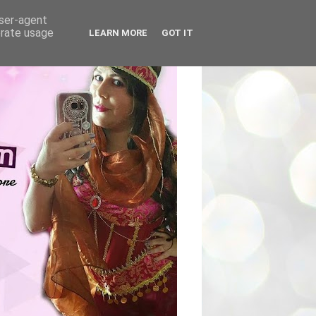
user-agent
erate usage
LEARN MORE
GOT IT