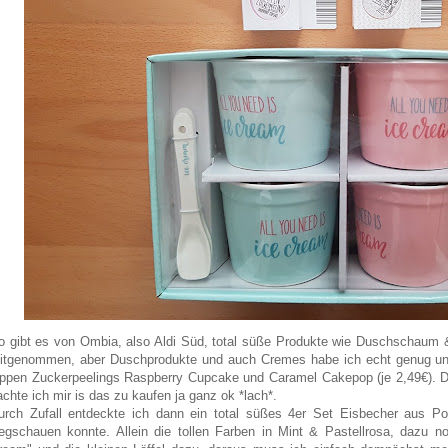
o gibt es von Ombia, also Aldi Süd, total süße Produkte wie Duschschaum 
itgenommen, aber Duschprodukte und auch Cremes habe ich echt genug und 
ippen Zuckerpeelings Raspberry Cupcake und Caramel Cakepop (je 2,49€). Da
achte ich mir is das zu kaufen ja ganz ok *lach*.
urch Zufall entdeckte ich dann ein total süßes 4er Set Eisbecher aus Por
egschauen konnte. Allein die tollen Farben in Mint & Pastellrosa, dazu n