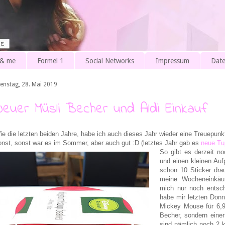
 & me
Formel 1
Social Networks
Impressum
Date
ienstag, 28. Mai 2019
Neuer Müsli Becher und Aldi Einkauf
ie die letzten beiden Jahre, habe ich auch dieses Jahr wieder eine Treuepunk
onst, sonst war es im Sommer, aber auch gut :D (letztes Jahr gab es
neue Tu
So gibt es derzeit n
und einen kleinen Auf
schon 10 Sticker drau
meine Wocheneinkäu
mich nur noch entsch
habe mir letzten Don
Mickey Mouse für 6,9
Becher, sondern eine
sind nämlich noch 2 k