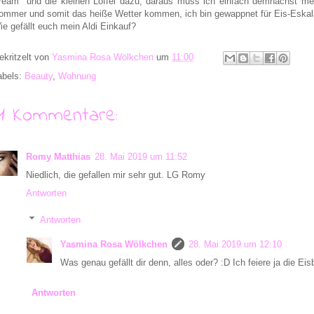
ream" und die kleinen Löffel dazu, daraus muss ich einfach demnächst me
ommer und somit das heiße Wetter kommen, ich bin gewappnet für Eis-Eskal
ie gefällt euch mein Aldi Einkauf?
ekritzelt von
Yasmina Rosa Wölkchen
um
11:00
abels:
Beauty
,
Wohnung
11 Kommentare:
Romy Matthias
28. Mai 2019 um 11:52
Niedlich, die gefallen mir sehr gut. LG Romy
Antworten
Antworten
Yasmina Rosa Wölkchen
28. Mai 2019 um 12:10
Was genau gefällt dir denn, alles oder? :D Ich feiere ja die Eis
Antworten