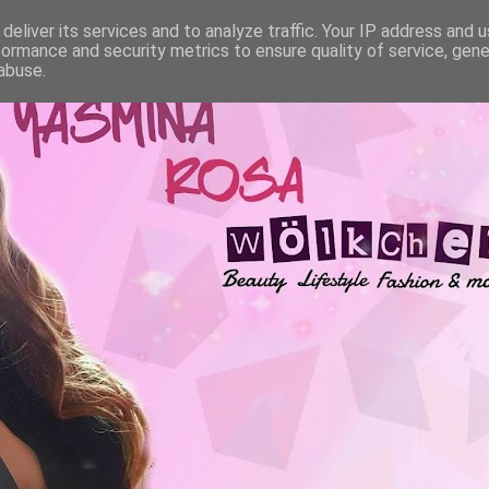
deliver its services and to analyze traffic. Your IP address and 
formance and security metrics to ensure quality of service, gen
abuse.