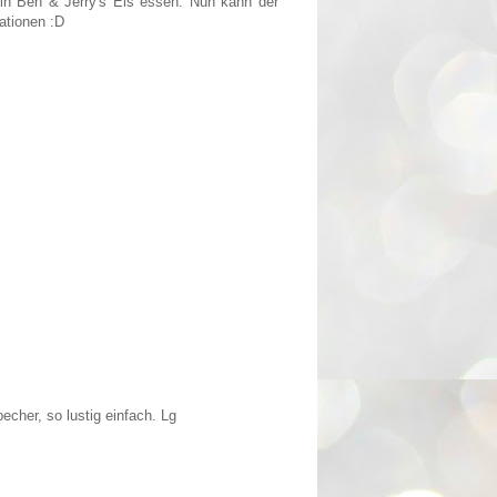
in Ben & Jerry's Eis essen. Nun kann der
ationen :D
becher, so lustig einfach. Lg