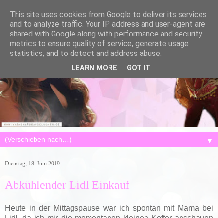
This site uses cookies from Google to deliver its services
and to analyze traffic. Your IP address and user-agent are
shared with Google along with performance and security
metrics to ensure quality of service, generate usage
statistics, and to detect and address abuse.
LEARN MORE
GOT IT
▼
Dienstag, 18. Juni 2019
Abkühlender Lidl Einkauf
Heute in der Mittagspause war ich spontan mit Mama bei
Lidl, da ich mir die momentanen kleinen Koffer anschauen