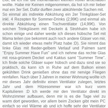
wollte. Habe mir Keinen mitgenommen, da hol ich mir lieber
mal ein 3er Set. Dafür durften zwei abkühlende Sachen mit.
So einmal als indirekte Abkühlung ein 2er Trinkgläser-Set
inkl. 4 Rezepten für Sommer-Drinks (2,99€) und einmal als
direkte Abkühlung einen Tischventilator (14,99€). Von
solchen Trinkgläsern mit Deckeln & Strohhalm habe ich
schon einige und daher werde ich dieses hübsche Set mit
Mama teilen (sie bekommt auch noch andere Gläser von mir,
damit ich wieder etwas mehr Platz habe :D). Sie nimmt das
linke Glas mit flieder-gelbem Verlauf und Palmen samt
"Enjoy Summer Have Fun" und ich nehme das rechte Glas
mit rosa-grünem Deckel und Kaktus samt "Summer Time".
Ich finde solche Gläser super hübsch und dazu sind sie so
praktisch, da kann ich in Ruhe auf dem Balkon einen
gekühlten Drink genießen ohne das mir nervige Fliegen
reinfallen. Nach über 3 Jahren in meiner Wohnung wollte ich
mir dieses Jahr definitiv einen Ventilator zulegen, letztes
Jahr und dem Hitzesommer war ich kurz vorm
Kapitulieren :D Ich werde mir den Ventilator direkt im
Wohnzimmer aufbauen, denn mir is es die Tage viel zu
warm dort geworden, vor allem beim Zocken gibt mein PC
einfach so viel Wärme ab und ich hoffe sehr der Ventilator