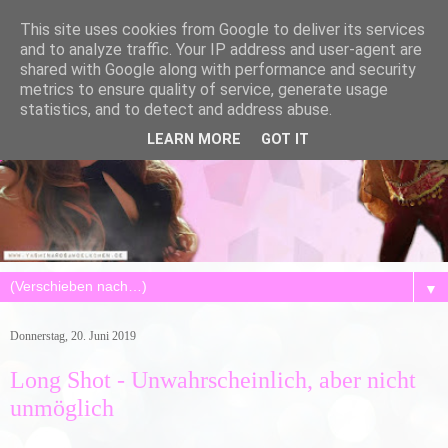
This site uses cookies from Google to deliver its services
and to analyze traffic. Your IP address and user-agent are
shared with Google along with performance and security
metrics to ensure quality of service, generate usage
statistics, and to detect and address abuse.
LEARN MORE
GOT IT
▼
Donnerstag, 20. Juni 2019
Long Shot - Unwahrscheinlich, aber nicht
unmöglich