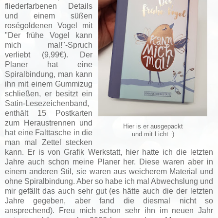
fliederfarbenen Details
und einem süßen
roségoldenen Vogel mit
"Der frühe Vogel kann
mich mal!"-Spruch
verliebt (9,99€). Der
Planer hat eine
Spiralbindung, man kann
ihn mit einem Gummizug
schließen, er besitzt ein
Satin-Lesezeichenband,
enthält 15 Postkarten
zum Heraustrennen und
Hier is er ausgepackt
hat eine Falttasche in die
und mit Licht :)
man mal Zettel stecken
kann. Er is von Grafik Werkstatt, hier hatte ich die letzten
Jahre auch schon meine Planer her. Diese waren aber in
einem anderen Stil, sie waren aus weicherem Material und
ohne Spiralbindung. Aber so habe ich mal Abwechslung und
mir gefällt das auch sehr gut (es hätte auch die der letzten
Jahre gegeben, aber fand die diesmal nicht so
ansprechend). Freu mich schon sehr ihn im neuen Jahr