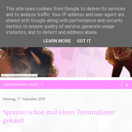
This site uses cookies from Google to deliver its services
and to analyze traffic. Your IP address and user-agent are
shared with Google along with performance and security
metrics to ensure quality of service, generate usage
statistics, and to detect and address abuse.
LEARN MORE
GOT IT
▼
Dienstag, 17. September 2019
Spontan schon mal einen Terminplaner
gekauft