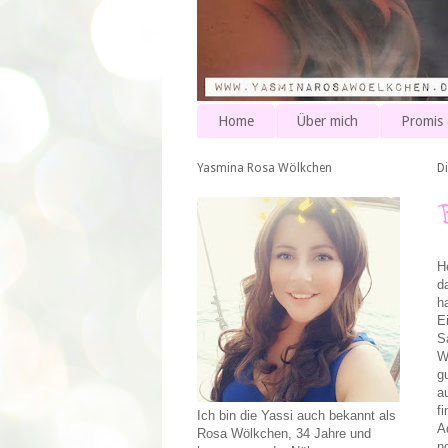
Home
Über mich
Promis
Yasmina Rosa Wölkchen
D
H
d
h
E
S
W
g
a
f
Ich bin die Yassi auch bekannt als
A
Rosa Wölkchen, 34 Jahre und
n