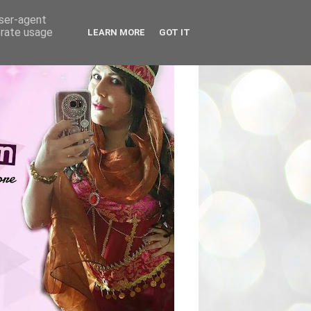
user-agent
erate usage
LEARN MORE
GOT IT