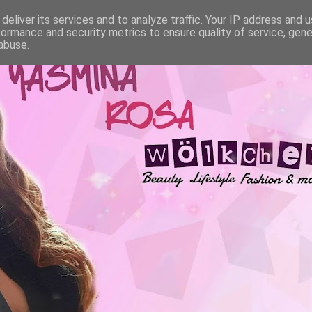
deliver its services and to analyze traffic. Your IP address and 
formance and security metrics to ensure quality of service, gen
abuse.