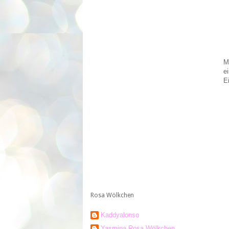
M
e
E
Rosa Wölkchen
Kaddyalonso
Yasmina Rosa Wölkchen