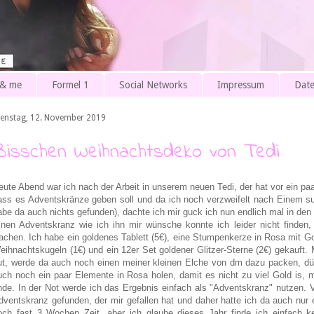
 & me
Formel 1
Social Networks
Impressum
Date
ienstag, 12. November 2019
Bisschen Weihnachtsdeko von Tedi
eute Abend war ich nach der Arbeit in unserem neuen Tedi, der hat vor ein pa
ass es Adventskränze geben soll und da ich noch verzweifelt nach Einem 
abe da auch nichts gefunden), dachte ich mir guck ich nun endlich mal in den
inen Adventskranz wie ich ihn mir wünsche konnte ich leider nicht finden, 
achen. Ich habe ein goldenes Tablett (5€), eine Stumpenkerze in Rosa mit Gold
eihnachtskugeln (1€) und ein 12er Set goldener Glitzer-Sterne (2€) gekauft.
ut, werde da auch noch einen meiner kleinen Elche von dm dazu packen, dü
uch noch ein paar Elemente in Rosa holen, damit es nicht zu viel Gold is, 
inde.
In der Not werde ich das Ergebnis einfach als "Adventskranz" nutzen. 
dventskranz gefunden, der mir gefallen hat und daher hatte ich da auch nur 
och fast 3 Wochen Zeit, aber ich glaube dieses Jahr finde ich einfach 