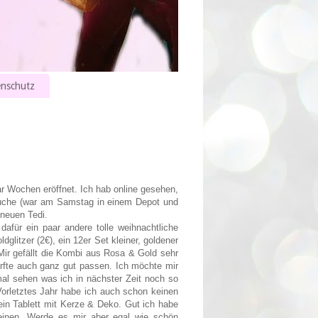
nschutz
ar Wochen eröffnet. Ich hab online gesehen,
suche (war am Samstag in einem Depot und
 neuen Tedi.
dafür ein paar andere tolle weihnachtliche
glitzer (2€), ein 12er Set kleiner, goldener
 Mir gefällt die Kombi aus Rosa & Gold sehr
rfte auch ganz gut passen. Ich möchte mir
mal sehen was ich in nächster Zeit noch so
Vorletztes Jahr habe ich auch schon keinen
ein Tablett mit Kerze & Deko.
Gut ich habe
keinen. Werde es mir aber egal wie schön