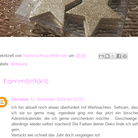
ekritzelt von
Yasmina Rosa Wölkchen
um
20:58
abels:
Wohnung
7 Kommentare:
Christine
12. November 2019 um 22:03
Ich bin aktuell noch etwas überfordert mit Weihnachten. Seltsam, das
ich sie so gerne mag; irgendwie ging mir das jetzt ein bissche
Adventskalender, die ich gerne verschenken möchte... Geschweige
allerdings wieder selbst machen)! Die Farben deiner Deko finde ich se
gern.
Verrückt wie schnell das Jahr doch vergangen ist!