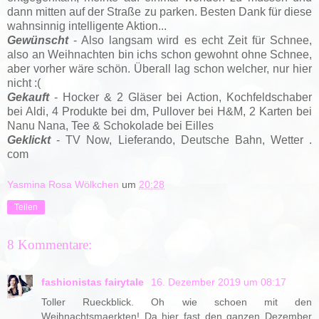
dann mitten auf der Straße zu parken. Besten Dank für diese
wahnsinnig intelligente Aktion...
Gewünscht
- Also langsam wird es echt Zeit für Schnee,
also an Weihnachten bin ichs schon gewohnt ohne Schnee,
aber vorher wäre schön. Überall lag schon welcher, nur hier
nicht :(
Gekauft
- Hocker & 2 Gläser bei Action, Kochfeldschaber
bei Aldi, 4 Produkte bei dm, Pullover bei H&M, 2 Karten bei
Nanu Nana, Tee & Schokolade bei Eilles
Geklickt
- TV Now, Lieferando, Deutsche Bahn, Wetter .
com
Yasmina Rosa Wölkchen
um
20:28
Teilen
8 Kommentare:
fashionistas fairytale
16. Dezember 2019 um 08:17
Toller Rueckblick. Oh wie schoen mit den
Weihnachtsmaerkten! Da hier fast den ganzen Dezember