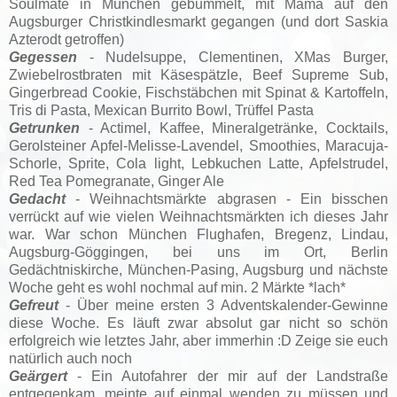
Soulmate in München gebummelt, mit Mama auf den
Augsburger Christkindlesmarkt gegangen (und dort Saskia
Azterodt getroffen)
Gegessen
- Nudelsuppe, Clementinen, XMas Burger,
Zwiebelrostbraten mit Käsespätzle, Beef Supreme Sub,
Gingerbread Cookie, Fischstäbchen mit Spinat & Kartoffeln,
Tris di Pasta, Mexican Burrito Bowl, Trüffel Pasta
Getrunken
- Actimel, Kaffee, Mineralgetränke, Cocktails,
Gerolsteiner Apfel-Melisse-Lavendel, Smoothies, Maracuja-
Schorle, Sprite, Cola light, Lebkuchen Latte, Apfelstrudel,
Red Tea Pomegranate, Ginger Ale
Gedacht
- Weihnachtsmärkte abgrasen - Ein bisschen
verrückt auf wie vielen Weihnachtsmärkten ich dieses Jahr
war. War schon München Flughafen, Bregenz, Lindau,
Augsburg-Göggingen, bei uns im Ort, Berlin
Gedächtniskirche, München-Pasing, Augsburg und nächste
Woche geht es wohl nochmal auf min. 2 Märkte *lach*
Gefreut
- Über meine ersten 3 Adventskalender-Gewinne
diese Woche. Es läuft zwar absolut gar nicht so schön
erfolgreich wie letztes Jahr, aber immerhin :D Zeige sie euch
natürlich auch noch
Geärgert
- Ein Autofahrer der mir auf der Landstraße
entgegenkam, meinte auf einmal wenden zu müssen und