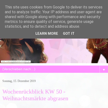
This site uses cookies from Google to deliver its services
and to analyze traffic. Your IP address and user-agent are
shared with Google along with performance and security
metrics to ensure quality of service, generate usage
statistics, and to detect and address abuse.
LEARN MORE
GOT IT
▼
Sonntag, 15. Dezember 2019
Wochenrückblick KW 50 -
Weihnachtsmärkte abgrasen