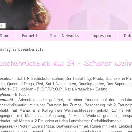
 & me
Formel 1
Social Networks
Impressum
Date
onntag, 22. Dezember 2019
Wochenrückblick KW 51 - Schöner Weihn
esehen
- Sat 1 Frühstücksfernsehen, Der Teufel trägt Prada, Bachelor in Pa
irls, Queen of Drags, Red, Sat 1 Nachrichten, Dancing on Ice, Das Supertale
ehört
- DJ Hooligan - B.O.T.T.R.O.P., Katja Krasavice - Casino
elesen
- InTouch
emacht
- Adventskalender geöffnet, mit einer Freundin auf den Landsbe
hristkindlsmarkt, mit einer Freundin ins Zumba, Bescherung mit 2 Freundi
ehabt, mit Mama & 2 Kolleginnen Weihnachtsessen gehabt, 1x ins Fit
egangen,
mit Mama nach Augsburg,
1 Home Workout gemacht, entsp
ebadet, mit Mama & 2 Freunden auf den Landsberger Christkindlsmarkt
egessen
- Protein Lovers Pizza,
Bratwurst-Semmel, Rührei mit Feta, Lebkuc
emüsestäbchen, French Toast, belegte Zwiebelseele, Lasagne, Ri