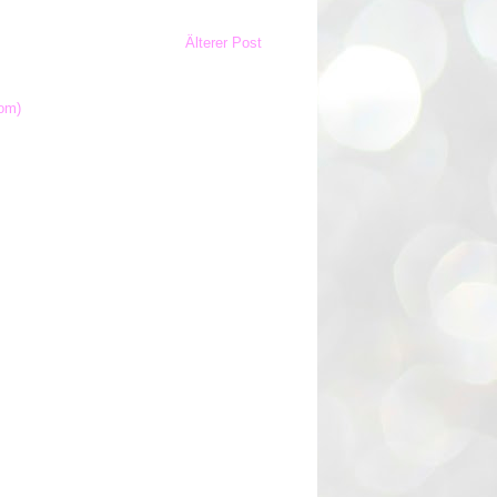
Älterer Post
om)