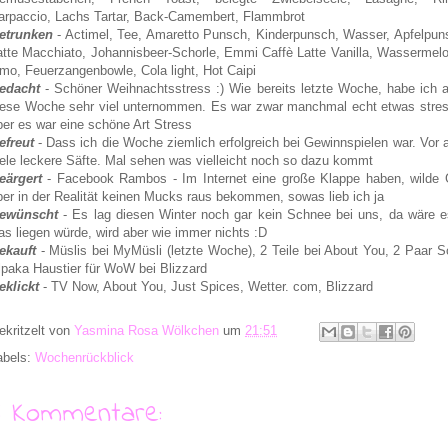
arpaccio, Lachs Tartar, Back-Camembert, Flammbrot
etrunken
- Actimel, Tee,
Amaretto Punsch, Kinderpunsch,
Wasser,
Apfelpun
atte Macchiato, Johannisbeer-Schorle, Emmi Caffè Latte Vanilla, Wassermel
imo, Feuerzangenbowle, Cola light, Hot Caipi
edacht
- Schöner Weihnachtsstress :) Wie bereits letzte Woche, habe ich 
iese Woche sehr viel unternommen. Es war zwar manchmal echt etwas stres
ber es war eine schöne Art Stress
efreut
- Dass ich die Woche ziemlich erfolgreich bei Gewinnspielen war. Vor 
iele leckere Säfte. Mal sehen was vielleicht noch so dazu kommt
eärgert
- Facebook Rambos - Im Internet eine große Klappe haben, wilde 
ber in der Realität keinen Mucks raus bekommen, sowas lieb ich ja
ewünscht
- Es lag diesen Winter noch gar kein Schnee bei uns, da wäre
as liegen würde, wird aber wie immer nichts :D
ekauft
- Müslis bei MyMüsli (letzte Woche), 2 Teile bei About You, 2 Paar S
lpaka Haustier für WoW bei Blizzard
eklickt
- TV Now, About You, Just Spices, Wetter. com, Blizzard
ekritzelt von
Yasmina Rosa Wölkchen
um
21:51
abels:
Wochenrückblick
6 Kommentare: