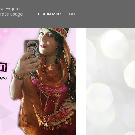
user-agent
erate usage
LEARN MORE
GOT IT