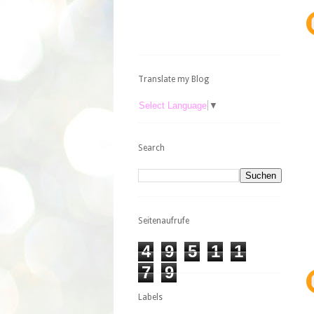
Translate my Blog
Select Language
▼
Search
Seitenaufrufe
4
9
5
1
1
7
9
Labels