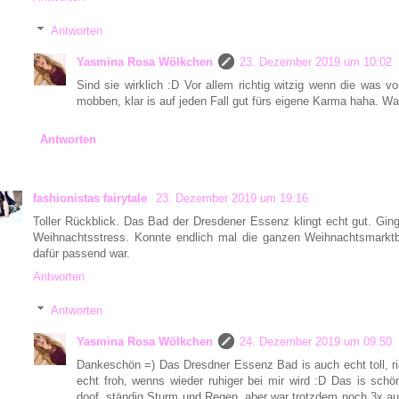
Antworten
Yasmina Rosa Wölkchen
23. Dezember 2019 um 10:02
Sind sie wirklich :D Vor allem richtig witzig wenn die was v
mobben, klar is auf jeden Fall gut fürs eigene Karma haha. W
Antworten
fashionistas fairytale
23. Dezember 2019 um 19:16
Toller Rückblick. Das Bad der Dresdener Essenz klingt echt gut. G
Weihnachtsstress. Konnte endlich mal die ganzen Weihnachtsmarkt
dafür passend war.
Antworten
Antworten
Yasmina Rosa Wölkchen
24. Dezember 2019 um 09:50
Dankeschön =) Das Dresdner Essenz Bad is auch echt toll, rie
echt froh, wenns wieder ruhiger bei mir wird :D Das is sch
doof, ständig Sturm und Regen, aber war trotzdem noch 3x a