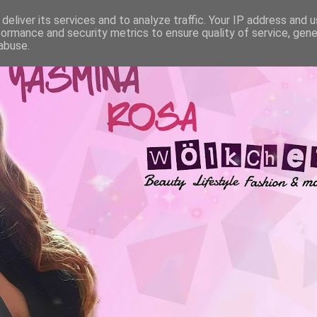
deliver its services and to analyze traffic. Your IP address and 
formance and security metrics to ensure quality of service, gen
abuse.