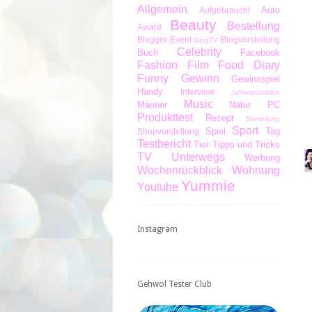
Allgemein
Auto
Aufgebraucht
Beauty
Bestellung
Award
Blogger-Event
Blogvorstellung
BlogTV
Celebrity
Buch
Facebook
Fashion
Film
Food Diary
Funny
Gewinn
Gewinnspiel
Handy
Interview
Jahresrückblick
Music
Männer
Natur
PC
Produkttest
Rezept
Sammlung
Sport
Spiel
Tag
Shopvorstellung
Testbericht
Tier
Tipps und Tricks
TV
Unterwegs
Werbung
Wochenrückblick
Wohnung
Yummie
Youtube
Instagram
Gehwol Tester Club