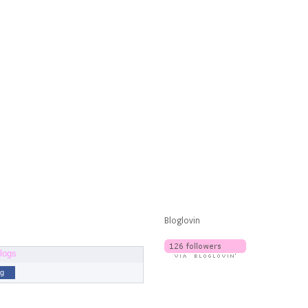
Bloglovin
og