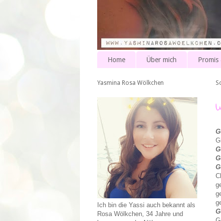
Home
Über mich
Promis
Yasmina Rosa Wölkchen
S
G
G
G
G
G
C
g
g
g
Ich bin die Yassi auch bekannt als
G
Rosa Wölkchen, 34 Jahre und
G