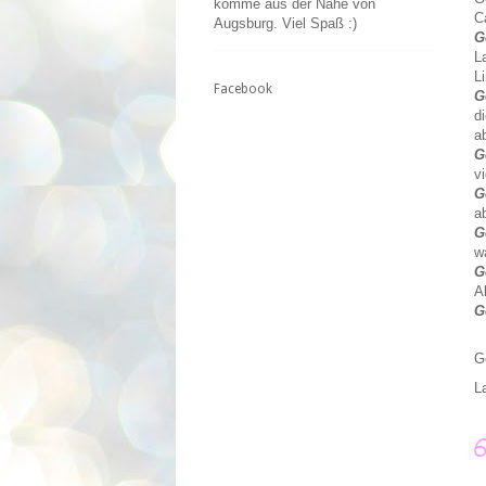
komme aus der Nähe von
C
Augsburg. Viel Spaß :)
G
L
L
Facebook
G
d
a
G
v
G
a
G
w
G
A
G
G
L