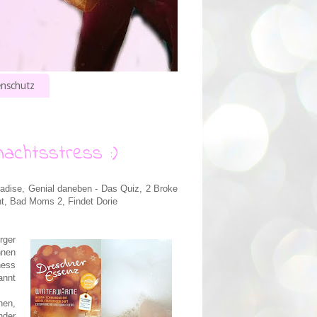
nschutz
achtsstress :)
radise, Genial daneben - Das Quiz, 2 Broke
nt, Bad Moms 2, Findet Dorie
rger
nnen
ness
annt
hen,
nder