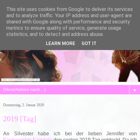
This site uses cookies from Google to deliver its services
and to analyze traffic. Your IP address and user-agent are
shared with Google along with performance and security
metrics to ensure quality of service, generate usage
statistics, and to detect and address abuse.
LEARN MORE
GOT IT
▼
Donnerstag, 2. Januar 2020
2019 [Tag]
An Silvester habe ich bei der lieben Jennifer von
Fashionistas Fairytale
den coolen 2019 Tag entdeckt. Da ich