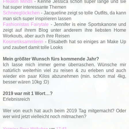
Freakin Minds
- Kenne Jessica schon super lange und sie
hat super interessante Themen
Schneeglöckchen
- Jacqueline zeigt so tolle Outfits, da kann
man sich super inspirieren lassen
Fashionistas Fairytale
- Jennifer is eine Sportskanone und
zeigt auf ihrem Blog unter anderem ihre liebsten Home
Workouts, aber auch ihre Reisen
Kosmetiksammlerin
- Elisabeth hat so einiges an Make Up
und zaubert damit tolle Looks
Mein größter Wunsch fürs kommende Jahr?
Ich lasse mich immer gerne überraschen. Wünsche mir
natürlich weiterhin viel zu reisen & zu erleben und auch
wieder ein paar Kilos abzunehmen (min. schon mal 4kg,
besser wären 10kg :D)
2019 war mit 1 Wort…?
Erlebnisreich
Wer von euch hat auch beim 2019 Tag mitgemacht? Oder
wer wird jetzt vielleicht noch mitmachen?
Yasmina Rosa Wölkchen
um
17:43