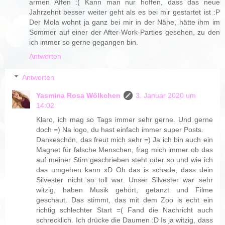
armen Affen :( Kann man nur hoffen, dass das neue
Jahrzehnt besser weiter geht als es bei mir gestartet ist :P
Der Mola wohnt ja ganz bei mir in der Nähe, hätte ihm im
Sommer auf einer der After-Work-Parties gesehen, zu den
ich immer so gerne gegangen bin.
Antworten
Antworten
Yasmina Rosa Wölkchen
3. Januar 2020 um
14:02
Klaro, ich mag so Tags immer sehr gerne. Und gerne
doch =) Na logo, du hast einfach immer super Posts.
Dankeschön, das freut mich sehr =) Ja ich bin auch ein
Magnet für falsche Menschen, frag mich immer ob das
auf meiner Stirn geschrieben steht oder so und wie ich
das umgehen kann xD Oh das is schade, dass dein
Silvester nicht so toll war. Unser Silvester war sehr
witzig, haben Musik gehört, getanzt und Filme
geschaut. Das stimmt, das mit dem Zoo is echt ein
richtig schlechter Start =( Fand die Nachricht auch
schrecklich. Ich drücke die Daumen :D Is ja witzig, dass