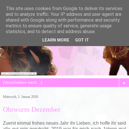
This site uses cookies from Google to deliver its services
and to analyze traffic. Your IP address and user-agent are
shared with Google along with performance and security
metrics to ensure quality of service, generate usage
statistics, and to detect and address abuse.
LEARN MORE
GOT IT
▼
Mittwoch, 1. Januar 2020
Ohrwurm Dezember
Zuerst einmal frohes neues Jahr ihr Lieben, ich hoffe ihr seid
alle gut rein gerutscht. 2019 war für mich nach Jahren mal