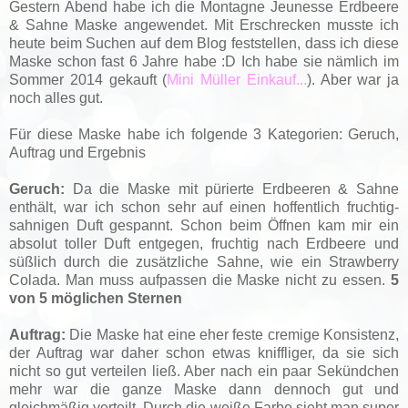
Gestern Abend habe ich die Montagne Jeunesse Erdbeere
& Sahne Maske angewendet. Mit Erschrecken musste ich
heute beim Suchen auf dem Blog feststellen, dass ich diese
Maske schon fast 6 Jahre habe :D Ich habe sie nämlich im
Sommer 2014 gekauft (
Mini Müller Einkauf...
). Aber war ja
noch alles gut.
Für diese Maske habe ich folgende 3 Kategorien: Geruch,
Auftrag und Ergebnis
Geruch:
Da die Maske mit pürierte Erdbeeren & Sahne
enthält, war ich schon sehr auf einen hoffentlich fruchtig-
sahnigen Duft gespannt. Schon beim Öffnen kam mir ein
absolut toller Duft entgegen, fruchtig nach Erdbeere und
süßlich durch die zusätzliche Sahne, wie ein Strawberry
Colada. Man muss aufpassen die Maske nicht zu essen.
5
von 5 möglichen Sternen
Auftrag:
Die Maske hat eine eher feste cremige Konsistenz,
der Auftrag war daher schon etwas kniffliger, da sie sich
nicht so gut verteilen ließ. Aber nach ein paar Sekündchen
mehr war die ganze Maske dann dennoch gut und
gleichmäßig verteilt. Durch die weiße Farbe sieht man super