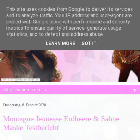
This site uses cookies from Google to deliver its services
and to analyze traffic. Your IP address and user-agent are
shared with Google along with performance and security
metrics to ensure quality of service, generate usage
statistics, and to detect and address abuse.
LEARN MORE
GOT IT
▼
Donnerstag, 6. Februar 2020
Montagne Jeunesse Erdbeere & Sahne
Maske Testbericht