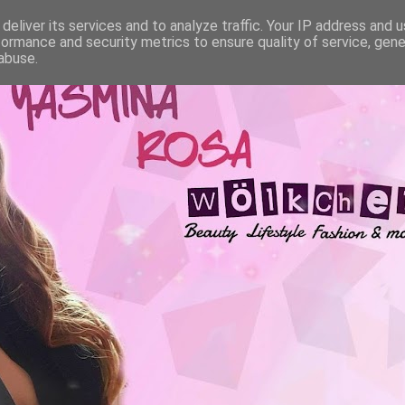
deliver its services and to analyze traffic. Your IP address and 
formance and security metrics to ensure quality of service, gen
abuse.