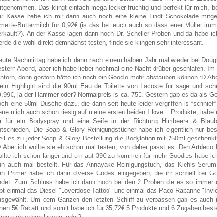
itgenommen. Das klingt einfach mega lecker fruchtig und perfekt für mich, 
ur Kasse habe ich mir dann auch noch eine kleine Lindt Schokolade mitg
imette-Buttermilch für 0,92€ (is das bei euch auch so dass euer Müller im
erkauft?). An der Kasse lagen dann noch Dr. Scheller Proben und da habe ic
erde die wohl direkt demnächst testen, finde sie klingen sehr interessant.
eute Nachmittag habe ich dann nach einem halben Jahr mal wieder bei Douglas
estern Abend, aber ich habe lieber nochmal eine Nacht drüber geschlafen. Im 
intern, denn gestern hätte ich noch ein Goodie mehr abstauben können :D Abe
ein Highlight sind die 90ml Eau de Toilette von Lacoste für sage und sch
9,99€, ja der Hammer oder? Normalpreis is ca. 75€. Gestern gab es da als G
och eine 50ml Dusche dazu, die dann seit heute leider vergriffen is *schnief*
reue mich auch schon riesig auf meine ersten beiden I love... Produkte, habe
a für ein Bodyspray und eine Seife in der Richtung Himbeere & Blaub
ntschieden. Die Soap & Glory Reinigungstücher habe ich eigentlich nur best
eil es zu jeder Soap & Glory Bestellung die Bodylotion mit 250ml geschenkt
D Aber ich wollte sie eh schon mal testen, von daher passt es. Den Artdeco
ollte ich schon länger und um auf 39€ zu kommen für mehr Goodies habe ic
un auch mal bestellt. Für das Annayake Reinigungstuch, das Kiehls Serum
en Primer habe ich dann diverse Codes eingegeben, die ihr schnell bei Go
indet. Zum Schluss habe ich dann noch bei den 2 Proben die es so immer 
ibt einmal das Diesel "Loverdose Tattoo" und einmal das Paco Rabanne "Invi
usgewählt. Um dem Ganzen den letzten Schliff zu verpassen gab es auch 
inen 5€ Rabatt und somit habe ich für 35,72€ 5 Produkte und 6 Zugaben bestel
ann sich sehen lassen, oder?