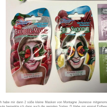
ch habe mir dann 2 süße kleine Masken von Montagne Jeunesse mitgenomm
eute bemerkte ich dann auch die genialen Sorten :D Habe mir einmal Erdb