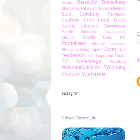
Beauty
Bestellung
Award
Blogger-Event
Blogvorstellung
BlogTV
Celebrity
Buch
Facebook
Fashion
Film
Food Diary
Funny
Gewinn
Gewinnspiel
Handy
Interview
Jahresrückblick
G
Music
Männer
Natur
PC
L
Produkttest
Rezept
Sammlung
Sport
Spiel
Tag
Shopvorstellung
Testbericht
Tier
Tipps und Tricks
TV
Unterwegs
Werbung
Wochenrückblick
Wohnung
Yummie
Youtube
Instagram
Gehwol Tester Club