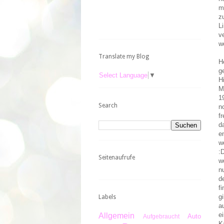
m
z
L
v
w
Translate my Blog
H
g
Select Language
▼
H
M
1
Search
n
f
d
e
w
:
Seitenaufrufe
w
n
d
f
g
Labels
a
e
Allgemein
Auto
Aufgebraucht
K