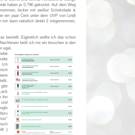
beide haben je 0,79€ gekostet. Auf dem Weg
enommen, lecker mit weißer Schokolade &
mer ein paar Cent unter dem UVP von Lindt
h mir dann natürlich direkt 2 mitgenommen,
 bestellt. Eigentlich wollte ich das schon
Nachhinein beiß ich mir ein bisschen in den
r egal.
reibe
oodie
. Ich
 mich
eere
ellt,
 gibt
 Lack
h ihn
 und
ogle
dazu
ctus"
noch
lt :)