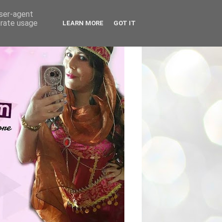
user-agent
erate usage
LEARN MORE
GOT IT