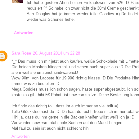
Ich hatte gestern Abend einen Einkaufswert von 52€ :D Hab
reduziert ^^ So habe ich zwar nicht die 30ml Creme geschenk
Ach Douglas hat ja immer wieder tolle Goodies =) Da finde
wieder was Schönes hehe.
Antworten
Sara Rose
26. August 2014 um 22:28
*_* Das muss ich mir jetzt auch kaufen, weiße Schokolade mit Limette B
Die beiden Masken klingen toll und sehen auch super aus :D Die Pr
allem weil sie umsonst sind/warenxD
Wow 90ml von Lacoste für 19,99€ richtig klasse :D Die Produkte Hi
immer was zu bestellen :D
Mega Goddies muss ich schon sagen, haste super abgestaubt. Ich sc
kostenlos gibt hihi 5€ Rabatt ist sowieso spitze. Deine Bestellung kann
Ich finde das richtig toll, dass ihr euch immer so viel teilt =)
Tolle Glücksfee hast du :D. Da hast du recht, freue mich immer total
Hihi ja, dass du ihm gerne in die Backen kneifen willst weiß ich ja :D
Wir würden sowieso total coole Sachen auf den Markt bringen.
Mal faul zu sein ist auch nicht schlecht hihi
Antworten