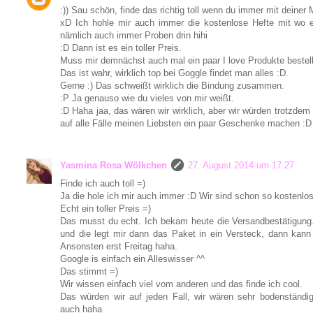
:)) Sau schön, finde das richtig toll wenn du immer mit deiner 
xD Ich hohle mir auch immer die kostenlose Hefte mit wo 
nämlich auch immer Proben drin hihi
:D Dann ist es ein toller Preis.
Muss mir demnächst auch mal ein paar I love Produkte bestel
Das ist wahr, wirklich top bei Goggle findet man alles :D.
Gerne :) Das schweißt wirklich die Bindung zusammen.
:P Ja genauso wie du vieles von mir weißt.
:D Haha jaa, das wären wir wirklich, aber wir würden trotzde
auf alle Fälle meinen Liebsten ein paar Geschenke machen :D
Yasmina Rosa Wölkchen
27. August 2014 um 17:27
Finde ich auch toll =)
Ja die hole ich mir auch immer :D Wir sind schon so kostenlo
Echt ein toller Preis =)
Das musst du echt. Ich bekam heute die Versandbestätigung. 
und die legt mir dann das Paket in ein Versteck, dann ka
Ansonsten erst Freitag haha.
Google is einfach ein Alleswisser ^^
Das stimmt =)
Wir wissen einfach viel vom anderen und das finde ich cool.
Das würden wir auf jeden Fall, wir wären sehr bodenständi
auch haha