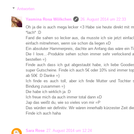
Antworten
Yasmina Rosa Wölkchen
26. August 2014 um 22:33
Oh ja die is auch mega lecker <3 Habe sie heute direkt mit me
*lach* :D
Fand die sahen so lecker aus, da musste ich sie jetzt ein
einfach mitnehmen, wenn sie schon da liegen xD
Ein absoluter Hammerpreis, dachte am Anfang das wäre ein Ti
Die I love...-Produkte sehen schon immer sehr verlockend
bestellen =)
Finde auch dass ich gut abgestaubt habe, ich liebe Goodie
super Gutscheine. Finde ich auch 5€ oder 10% sind immer top
ab 50€ :D Danke =)
Ich finde es auch toll, aber ich finde Mutter und Tochter
Bindung zusammen =)
Die habe ich wirklich ja :D
Ich freue mich da auch immer total dann xD
Jap das weißt du, wie so vieles von mir =P
Das würden wir definitiv. Wir wären innerhalb kürzester Zeit d
Finde ich auch haha
Sara Rose
27. August 2014 um 12:24