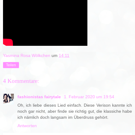
Yasmina Rosa Wölkchen
um
14:11
Teilen
4 Kommentare:
fashionistas fairytale
1. Februar 2020 um 19:54
Oh, ich liebe dieses Lied einfach. Diese Verison kannte ich
noch gar nicht, aber finde sie richtig gut, die klassiche habe
ich nämlich doch langsam im Überdruss gehört.
Antworten