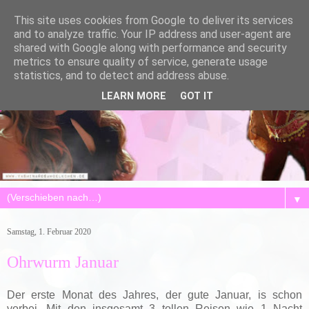
This site uses cookies from Google to deliver its services
and to analyze traffic. Your IP address and user-agent are
shared with Google along with performance and security
metrics to ensure quality of service, generate usage
statistics, and to detect and address abuse.
LEARN MORE
GOT IT
▼
Samstag, 1. Februar 2020
Ohrwurm Januar
Der erste Monat des Jahres, der gute Januar, is schon
vorbei. Mit den insgesamt 3 tollen Reisen wie 1 Nacht