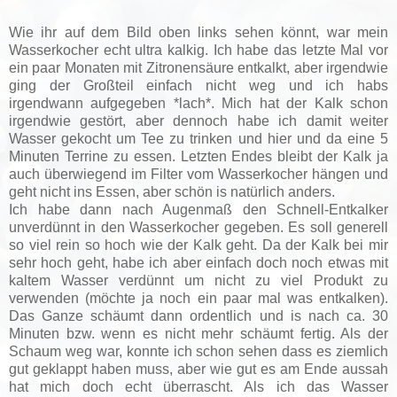
Wie ihr auf dem Bild oben links sehen könnt, war mein
Wasserkocher echt ultra kalkig. Ich habe das letzte Mal vor
ein paar Monaten mit Zitronensäure entkalkt, aber irgendwie
ging der Großteil einfach nicht weg und ich habs
irgendwann aufgegeben *lach*. Mich hat der Kalk schon
irgendwie gestört, aber dennoch habe ich damit weiter
Wasser gekocht um Tee zu trinken und hier und da eine 5
Minuten Terrine zu essen. Letzten Endes bleibt der Kalk ja
auch überwiegend im Filter vom Wasserkocher hängen und
geht nicht ins Essen, aber schön is natürlich anders.
Ich habe dann nach Augenmaß den Schnell-Entkalker
unverdünnt in den Wasserkocher gegeben. Es soll generell
so viel rein so hoch wie der Kalk geht. Da der Kalk bei mir
sehr hoch geht, habe ich aber einfach doch noch etwas mit
kaltem Wasser verdünnt um nicht zu viel Produkt zu
verwenden (möchte ja noch ein paar mal was entkalken).
Das Ganze schäumt dann ordentlich und is nach ca. 30
Minuten bzw. wenn es nicht mehr schäumt fertig. Als der
Schaum weg war, konnte ich schon sehen dass es ziemlich
gut geklappt haben muss, aber wie gut es am Ende aussah
hat mich doch echt überrascht. Als ich das Wasser