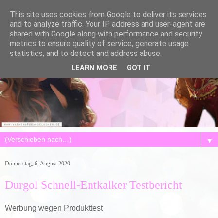
This site uses cookies from Google to deliver its services
and to analyze traffic. Your IP address and user-agent are
shared with Google along with performance and security
metrics to ensure quality of service, generate usage
statistics, and to detect and address abuse.
LEARN MORE
GOT IT
▼
Donnerstag, 6. August 2020
Durgol Schnell-Entkalker Testbericht
Werbung wegen Produkttest