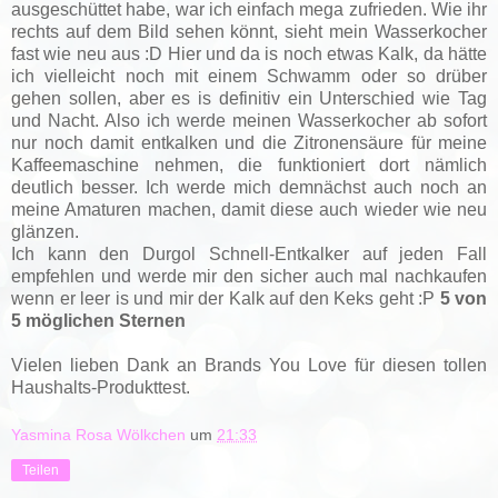
ausgeschüttet habe, war ich einfach mega zufrieden. Wie ihr
rechts auf dem Bild sehen könnt, sieht mein Wasserkocher
fast wie neu aus :D Hier und da is noch etwas Kalk, da hätte
ich vielleicht noch mit einem Schwamm oder so drüber
gehen sollen, aber es is definitiv ein Unterschied wie Tag
und Nacht. Also ich werde meinen Wasserkocher ab sofort
nur noch damit entkalken und die Zitronensäure für meine
Kaffeemaschine nehmen, die funktioniert dort nämlich
deutlich besser. Ich werde mich demnächst auch noch an
meine Amaturen machen, damit diese auch wieder wie neu
glänzen.
Ich kann den Durgol Schnell-Entkalker auf jeden Fall
empfehlen und werde mir den sicher auch mal nachkaufen
wenn er leer is und mir der Kalk auf den Keks geht :P
5 von
5 möglichen Sternen
Vielen lieben Dank an Brands You Love für diesen tollen
Haushalts-Produkttest.
Yasmina Rosa Wölkchen
um
21:33
Teilen