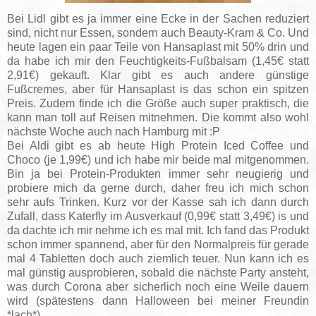
Bei Lidl gibt es ja immer eine Ecke in der Sachen reduziert
sind, nicht nur Essen, sondern auch Beauty-Kram & Co. Und
heute lagen ein paar Teile von Hansaplast mit 50% drin und
da habe ich mir den Feuchtigkeits-Fußbalsam (1,45€ statt
2,91€) gekauft. Klar gibt es auch andere günstige
Fußcremes, aber für Hansaplast is das schon ein spitzen
Preis. Zudem finde ich die Größe auch super praktisch, die
kann man toll auf Reisen mitnehmen. Die kommt also wohl
nächste Woche auch nach Hamburg mit :P
Bei Aldi gibt es ab heute High Protein Iced Coffee und
Choco (je 1,99€) und ich habe mir beide mal mitgenommen.
Bin ja bei Protein-Produkten immer sehr neugierig und
probiere mich da gerne durch, daher freu ich mich schon
sehr aufs Trinken. Kurz vor der Kasse sah ich dann durch
Zufall, dass Katerfly im Ausverkauf (0,99€ statt 3,49€) is und
da dachte ich mir nehme ich es mal mit. Ich fand das Produkt
schon immer spannend, aber für den Normalpreis für gerade
mal 4 Tabletten doch auch ziemlich teuer. Nun kann ich es
mal günstig ausprobieren, sobald die nächste Party ansteht,
was durch Corona aber sicherlich noch eine Weile dauern
wird (spätestens dann Halloween bei meiner Freundin
*lach*).