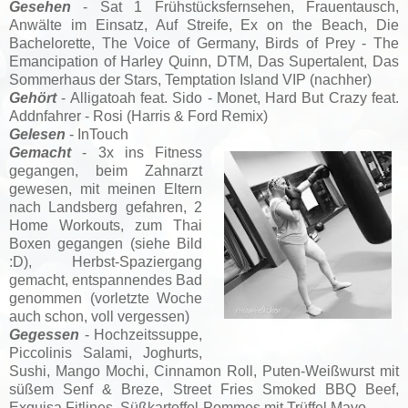
Gesehen
- Sat 1 Frühstücksfernsehen, Frauentausch,
Anwälte im Einsatz, Auf Streife, Ex on the Beach, Die
Bachelorette,
The Voice of Germany, Birds of Prey - The
Emancipation of Harley Quinn, DTM, Das Supertalent, Das
Sommerhaus der Stars, Temptation Island VIP (nachher)
Gehört
- Alligatoah feat. Sido - Monet, Hard But Crazy feat.
Addnfahrer - Rosi (Harris & Ford Remix)
Gelesen
- InTouch
Gemacht
- 3x ins Fitness
gegangen, beim Zahnarzt
gewesen, mit meinen Eltern
nach Landsberg gefahren, 2
Home Workouts, zum Thai
Boxen gegangen (siehe Bild
:D),
Herbst-Spaziergang
gemacht,
entspannendes Bad
genommen (vorletzte Woche
auch schon, voll vergessen)
Gegessen
- Hochzeitssuppe,
Piccolinis Salami, Joghurts,
Sushi, Mango Mochi, Cinnamon Roll, Puten-Weißwurst mit
süßem Senf & Breze, Street Fries Smoked BBQ Beef,
Exquisa Fitlines, Süßkartoffel-Pommes mit Trüffel Mayo