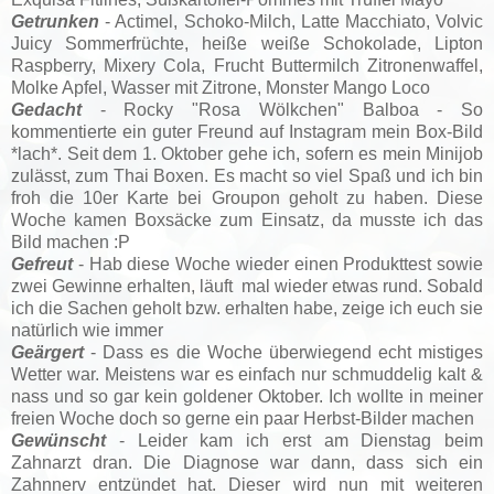
Getrunken
- Actimel,
Schoko-Milch, Latte Macchiato, Volvic
Juicy Sommerfrüchte, heiße weiße Schokolade,
Lipton
Raspberry, Mixery Cola, Frucht
Buttermilch Zitronenwaffel,
Molke Apfel, Wasser mit Zitrone, Monster Mango Loco
Gedacht
- Rocky "Rosa Wölkchen" Balboa - So
kommentierte ein guter Freund auf Instagram mein Box-Bild
*lach*. Seit dem 1. Oktober gehe ich, sofern es mein Minijob
zulässt, zum Thai Boxen.
Es macht so viel Spaß und ich bin
froh die 10er Karte bei Groupon geholt zu haben. Diese
Woche kamen Boxsäcke zum Einsatz, da musste ich das
Bild machen :P
Gefreut
- Hab diese Woche wieder einen Produkttest sowie
zwei Gewinne erhalten, läuft mal wieder etwas rund. Sobald
ich die Sachen geholt bzw. erhalten habe, zeige ich euch sie
natürlich wie immer
Geärgert
- Dass es die Woche überwiegend echt mistiges
Wetter war. Meistens war es einfach nur schmuddelig kalt &
nass und so gar kein goldener Oktober. Ich wollte in meiner
freien Woche doch so gerne ein paar Herbst-Bilder machen
Gewünscht
- Leider kam ich erst am Dienstag beim
Zahnarzt dran. Die Diagnose war dann, dass sich ein
Zahnnerv entzündet hat. Dieser wird nun mit weiteren