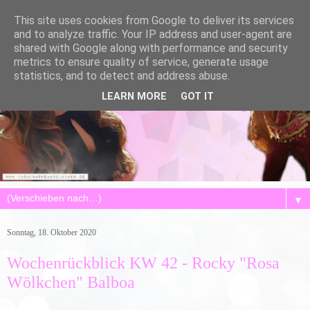
This site uses cookies from Google to deliver its services
and to analyze traffic. Your IP address and user-agent are
shared with Google along with performance and security
metrics to ensure quality of service, generate usage
statistics, and to detect and address abuse.
LEARN MORE
GOT IT
▼
Sonntag, 18. Oktober 2020
Wochenrückblick KW 42 - Rocky "Rosa
Wölkchen" Balboa