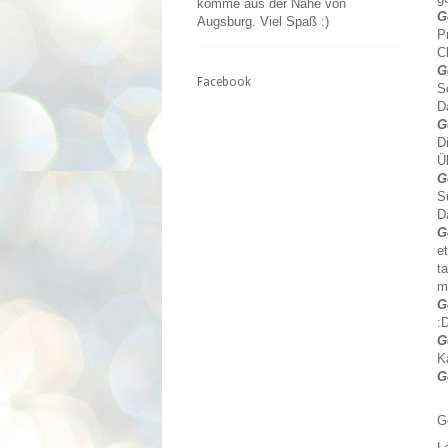
komme aus der Nähe von
G
Augsburg. Viel Spaß :)
P
C
G
Facebook
S
D
G
D
Ü
G
S
D
G
e
t
m
G
:
G
K
G
G
L