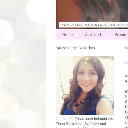
Home
Über mich
Promis
Yasmina Rosa Wölkchen
M
W
A
G
S
G
G
G
M
Ich bin die Yassi auch bekannt als
H
Rosa Wölkchen, 34 Jahre und
g