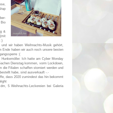
ese,
Wrap
ber-
 Bio
ag &
(mit
:)
und wir haben Weihnachts-Musik gehört,
m Ende haben wir auch noch unsere besten
angssperre :(
t Hunkemöller. Ich hatte am Cyber Monday
 die Sachen Dienstag kommen, vorm Lockdown,
n die Filialen schaffen storniert werden und
stellt habe, sind ausverkauft -.-
offe, dass 2020 zumindest das hin bekommt
light
dm, 5 Weihnachts-Leckereien bei Galeria