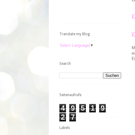
Translate my Blog
Select Language
▼
M
e
E
Search
Seitenaufrufe
4
9
5
1
9
2
7
Labels