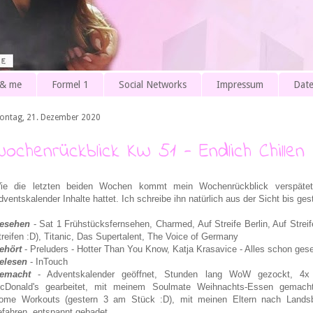
 & me
Formel 1
Social Networks
Impressum
Date
ontag, 21. Dezember 2020
Wochenrückblick KW 51 - Endlich Chillen
ie die letzten beiden Wochen kommt mein Wochenrückblick verspätet,
dventskalender Inhalte hattet. Ich schreibe ihn natürlich aus der Sicht bis ges
esehen
- Sat 1 Frühstücksfernsehen, Charmed, Auf Streife Berlin, Auf Streife
treifen :D), Titanic, Das Supertalent, The Voice of Germany
ehört
- Preluders - Hotter Than You Know, Katja Krasavice - Alles schon ges
elesen
- InTouch
emacht
- Adventskalender geöffnet, Stunden lang WoW gezockt, 4x
cDonald's gearbeitet, mit meinem Soulmate Weihnachts-Essen gemach
ome Workouts (gestern 3 am Stück :D), mit meinen Eltern nach Lands
efahren, entspannt gebadet