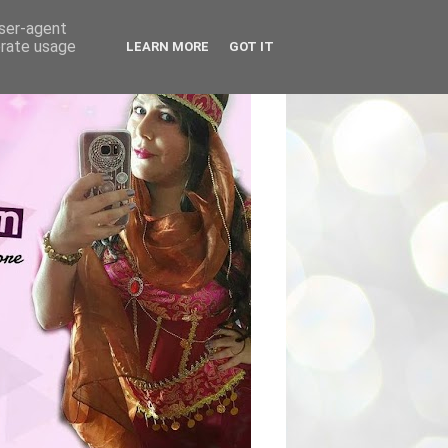
user-agent
erate usage
LEARN MORE
GOT IT