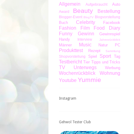
Allgemein
Auto
Aufgebraucht
Beauty
Bestellung
Award
Blogger-Event
Blogvorstellung
BlogTV
Celebrity
Buch
Facebook
Fashion
Film
Food Diary
Funny
Gewinn
Gewinnspiel
Handy
Interview
Jahresrückblick
Music
Männer
Natur
PC
Produkttest
Rezept
Sammlung
Sport
Spiel
Tag
Shopvorstellung
Testbericht
Tier
Tipps und Tricks
TV
Unterwegs
Werbung
Wochenrückblick
Wohnung
Yummie
Youtube
Instagram
Gehwol Tester Club