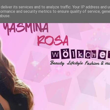
deliver its services and to analyze traffic. Your IP address and 
formance and security metrics to ensure quality of service, gen
abuse.