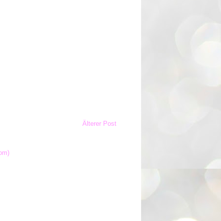
Älterer Post
om)