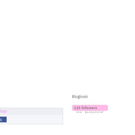
Bloglovin
og