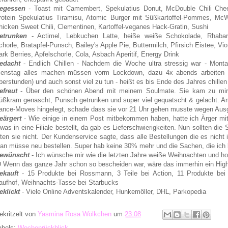
egessen
- Toast mit Camembert, Spekulatius Donut, McDouble Chili Che
rotein Spekulatius Tiramisu, Atomic Burger mit Süßkartoffel-Pommes, Mc
hicken Sweet Chili, Clementinen, Kartoffel-veganes Hack-Gratin, Sushi
etrunken
- Actimel, Lebkuchen Latte, heiße weiße Schokolade, Rhabar
chorle, Bratapfel-Punsch, Bailey's Apple Pie, Buttermilch, Pfirsich Eistee, Vio
ark Berries, Apfelschorle, Cola, Asbach Aperitif, Energy Drink
edacht
- Endlich Chillen - Nachdem die Woche ultra stressig war - Mont
ienstag alles machen müssen vorm Lockdown, dazu 4x abends arbeiten 
berstunden) und auch sonst viel zu tun - heißt es bis Ende des Jahres chillen 
efreut
- Über den schönen Abend mit meinem Soulmate. Sie kam zu mir 
üßkram genascht, Punsch getrunken und super viel gequatscht & gelacht. A
ance-Moves hingelegt, schade dass sie vor 21 Uhr gehen musste wegen Ausg
eärgert
- Wie einige in einem Post mitbekommen haben, hatte ich Ärger mi
twas in eine Filiale bestellt, da gab es Lieferschwierigkeiten. Nun sollten
aten sie nicht. Der Kundenservice sagte, dass alle Bestellungen die es nicht i
an müsse neu bestellen. Super hab keine 30% mehr und die Sachen, die ich be
ewünscht
- Ich wünsche mir wie die letzten Jahre weiße Weihnachten und h
D Wenn das ganze Jahr schon so bescheiden war, wäre das immerhin ein High
ekauft
- 15 Produkte bei Rossmann, 3 Teile bei Action, 11 Produkte bei 
aufhof, Weihnachts-Tasse bei Starbucks
eklickt
- Viele Online Adventskalender, Hunkemöller, DHL, Parkopedia
ekritzelt von
Yasmina Rosa Wölkchen
um
23:08
abels:
Wochenrückblick