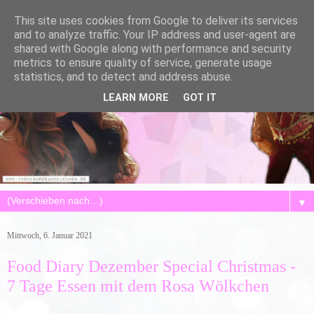
This site uses cookies from Google to deliver its services
and to analyze traffic. Your IP address and user-agent are
shared with Google along with performance and security
metrics to ensure quality of service, generate usage
statistics, and to detect and address abuse.
LEARN MORE
GOT IT
▼
Mittwoch, 6. Januar 2021
Food Diary Dezember Special Christmas -
7 Tage Essen mit dem Rosa Wölkchen