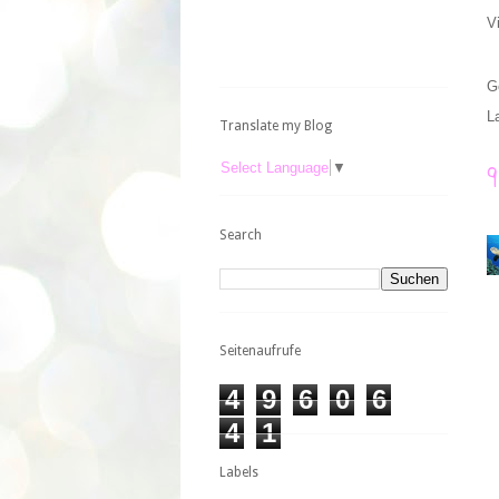
V
G
L
Translate my Blog
Select Language
▼
Search
Seitenaufrufe
4
9
6
0
6
4
1
Labels