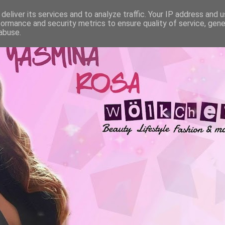
deliver its services and to analyze traffic. Your IP address and 
formance and security metrics to ensure quality of service, gen
abuse.