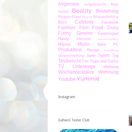
Allgemein
Auto
Aufgebraucht
Beauty
Bestellung
Award
Blogger-Event
Blogvorstellung
BlogTV
Celebrity
Buch
Facebook
Fashion
Film
Food Diary
Funny
Gewinn
Gewinnspiel
Handy
Interview
Jahresrückblick
Music
Männer
Natur
PC
Produkttest
Rezept
Sammlung
Sport
Spiel
Tag
Shopvorstellung
Testbericht
Tier
Tipps und Tricks
TV
Unterwegs
Werbung
Wochenrückblick
Wohnung
Yummie
Youtube
Instagram
Gehwol Tester Club