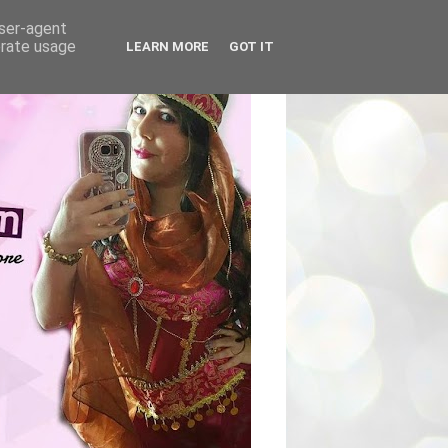
user-agent
erate usage
LEARN MORE
GOT IT