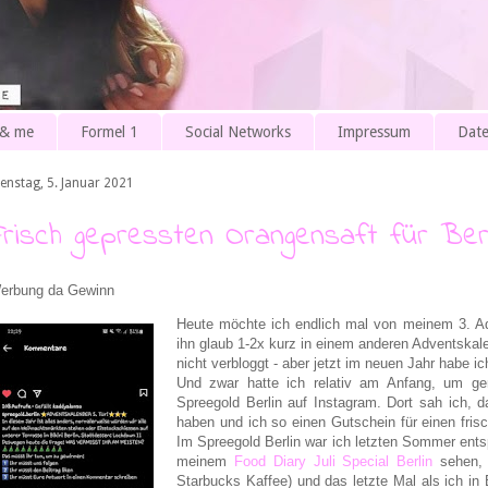
 & me
Formel 1
Social Networks
Impressum
Date
ienstag, 5. Januar 2021
Frisch gepressten Orangensaft für Ber
erbung da Gewinn
Heute möchte ich endlich mal von meinem 3. Ad
ihn glaub 1-2x kurz in einem anderen Adventskal
nicht verbloggt - aber jetzt im neuen Jahr habe 
Und zwar hatte ich relativ am Anfang, um ge
Spreegold Berlin auf Instagram. Dort sah ich, 
haben und ich so einen
Gutschein für einen fri
Im Spreegold Berlin war ich letzten Sommer ent
meinem
Food Diary Juli Special Berlin
sehen, 
Starbucks Kaffee) und das letzte Mal als ich in 