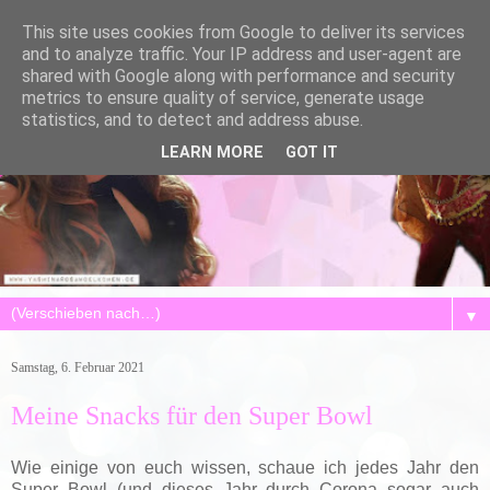
This site uses cookies from Google to deliver its services
and to analyze traffic. Your IP address and user-agent are
shared with Google along with performance and security
metrics to ensure quality of service, generate usage
statistics, and to detect and address abuse.
LEARN MORE
GOT IT
▼
Samstag, 6. Februar 2021
Meine Snacks für den Super Bowl
Wie einige von euch wissen, schaue ich jedes Jahr den
Super Bowl (und dieses Jahr durch Corona sogar auch