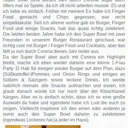
öfters mal so Spiele, da ich oft nicht arbeiten musste :D) und
ich liebe es einfach. Früher mit meinem Ex habe ich Finger
Food gemacht und Chips gegessen, war recht
unspektakulär. Seit ich alleine wohne gab es Burger, Finger
Food und einige Snacks, hab das quasi richtig zelebriert.
Die letzten beiden Jahre habe ich den Super Bowl mit zwei
Freunden in unserem Burger Restaurant geschaut, war
richtig cool mit Burger / Finger Food und Cocktails, aber das
fällt ja nun durch Corona dieses Jahr leider aus.
Da der Super Bowl aber auch mit Corona ein Highlight
bleibt, mache ich eben wieder daheim eine kleine 1-Frau
Party :D Hab für morgen wieder Burger auf dem Plan, dazu
(Süßkartoffel-)Pommes und Onion Rings und einiges an
Süßem & Salzigem sowie leckere Drinks. Ich werde
natürlich niemals alle Snacks aufmachen und essen, ich
glaub danach würde ich nur noch über der Kloschüssel
hängen. Aber es is einfach schön, dass ich so eine große
Auswahl da habe und irgendwie habe ich Lust die euch zu
zeigen. Vielleicht inspiriere ich den einen oder anderen ja
somit auch den Super Bowl daheim zu zelebrieren
(irgendwas Leckeres hat ja jeder im Haus).