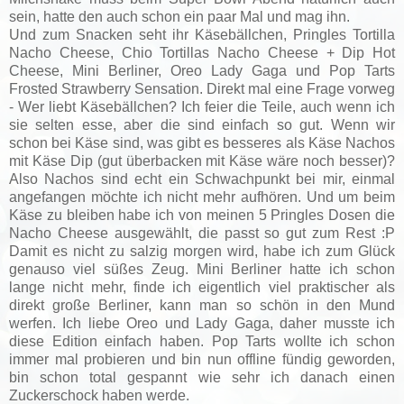
sein, hatte den auch schon ein paar Mal und mag ihn.
Und zum Snacken seht ihr Käsebällchen, Pringles Tortilla
Nacho Cheese, Chio Tortillas Nacho Cheese + Dip Hot
Cheese, Mini Berliner, Oreo Lady Gaga und Pop Tarts
Frosted Strawberry Sensation. Direkt mal eine Frage vorweg
- Wer liebt Käsebällchen? Ich feier die Teile, auch wenn ich
sie selten esse, aber die sind einfach so gut. Wenn wir
schon bei Käse sind, was gibt es besseres als Käse Nachos
mit Käse Dip (gut überbacken mit Käse wäre noch besser)?
Also Nachos sind echt ein Schwachpunkt bei mir, einmal
angefangen möchte ich nicht mehr aufhören. Und um beim
Käse zu bleiben habe ich von meinen 5 Pringles Dosen die
Nacho Cheese ausgewählt, die passt so gut zum Rest :P
Damit es nicht zu salzig morgen wird, habe ich zum Glück
genauso viel süßes Zeug. Mini Berliner hatte ich schon
lange nicht mehr, finde ich eigentlich viel praktischer als
direkt große Berliner, kann man so schön in den Mund
werfen. Ich liebe Oreo und Lady Gaga, daher musste ich
diese Edition einfach haben. Pop Tarts wollte ich schon
immer mal probieren und bin nun offline fündig geworden,
bin schon total gespannt wie sehr ich danach einen
Zuckerschock haben werde.