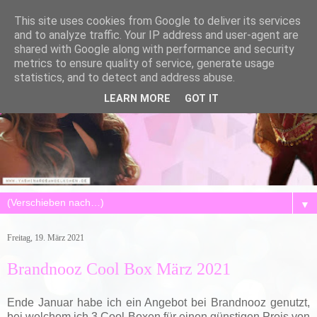
This site uses cookies from Google to deliver its services
and to analyze traffic. Your IP address and user-agent are
shared with Google along with performance and security
metrics to ensure quality of service, generate usage
statistics, and to detect and address abuse.
LEARN MORE
GOT IT
▼
Freitag, 19. März 2021
Brandnooz Cool Box März 2021
Ende Januar habe ich ein Angebot bei Brandnooz genutzt,
bei welchem ich 3 Cool Boxen für einen günstigen Preis von