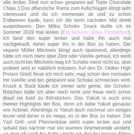
alle lecker. Sind nun schon gespannt auf Triple Chocolate
Chips :) Das pflanzliche Rama zum Aufschlagen klingt sehr
interessant und da ich momentan ab und zu schon
Erdbeeren kaufe, kann ich die beim nächsten Mal direkt
ausprobieren. Den Milka Schoko Snack durfte ich im
Sommer 2019 mal testen (
Ein leckerer Milka Produkttest
).
Ich fand den super lecker und habe ihn auch mal
nachgekauft, daher super ihn in der Box zu haben. Der
vegane Müller Milchreis klingt auch spannend, allerdings
hätte ich mich mehr über Zimt oder Vanille gefreut. Ich weiß
auch nicht bei Milchreis mag ich Schoko meist nicht so, aber
probiert wird er natürlich trotzdem. Auf den Dr. Oetker High
Protein Grieß freue ich mich sehr, mag schon den normalen
mit Vanille und bin gespannt wie Schoko schmecken wird.
Knack & Back kaufe ich immer sehr gerne, die Schoko-
Brötchen hatte ich aber noch nicht und freue mich schon
drauf sie bald zu frühstücken. Das Yakult is auch eins
meiner Highlights der Box, denn ich liebe Yakult genauso
wie Actimel. Allerdings is Yakult doch nochmal um einiges
teurer und daher is es mega, es in der Box zu haben. Der
Yazi Grill- und Pfannenkäse sieht super lecker aus und
sobald das nächste mal ein warmes Wochenende ansteht,
an dem ich auch frei habe, werde ich den bei meinen Eltern