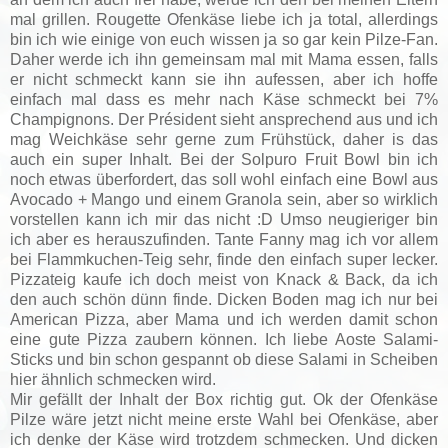
mal grillen. Rougette Ofenkäse liebe ich ja total, allerdings
bin ich wie einige von euch wissen ja so gar kein Pilze-Fan.
Daher werde ich ihn gemeinsam mal mit Mama essen, falls
er nicht schmeckt kann sie ihn aufessen, aber ich hoffe
einfach mal dass es mehr nach Käse schmeckt bei 7%
Champignons. Der Président sieht ansprechend aus und ich
mag Weichkäse sehr gerne zum Frühstück, daher is das
auch ein super Inhalt. Bei der Solpuro Fruit Bowl bin ich
noch etwas überfordert, das soll wohl einfach eine Bowl aus
Avocado + Mango und einem Granola sein, aber so wirklich
vorstellen kann ich mir das nicht :D Umso neugieriger bin
ich aber es herauszufinden. Tante Fanny mag ich vor allem
bei Flammkuchen-Teig sehr, finde den einfach super lecker.
Pizzateig kaufe ich doch meist von Knack & Back, da ich
den auch schön dünn finde. Dicken Boden mag ich nur bei
American Pizza, aber Mama und ich werden damit schon
eine gute Pizza zaubern können. Ich liebe Aoste Salami-
Sticks und bin schon gespannt ob diese Salami in Scheiben
hier ähnlich schmecken wird.
Mir gefällt der Inhalt der Box richtig gut. Ok der Ofenkäse
Pilze wäre jetzt nicht meine erste Wahl bei Ofenkäse, aber
ich denke der Käse wird trotzdem schmecken. Und dicken