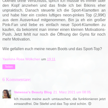
Oberteil ohne Verschluss, sprich ich müsste es immer über
den Kopf anziehen und das finde ich bei Bikinis eher
unpraktisch. Danach steuerte ich die Sport-Klamotten an
und habe hier ein cooles luftiges neon-pinkes Top (2,99€)
aus dem Ausverkauf mitgenommen. Bin ja eh ein großer
Pink-Fan und liebe es einfach neue Sport-Klamotten zu
kaufen, da bekommt man immer einen kleinen Motivations-
Push. Jetzt fehlt nur noch die Öffnung der Gyms für noch
mehr Motivation.
Wie gefallen euch meine neuen Boots und das Sport-Top?
Yasmina Rosa Wölkchen
um
19:11
Teilen
6 Kommentare:
Vanessa‘s Beauty Blog
21. März 2021 um 08:05
Ich musste meine auch umtauschen, die funktionieren jetzt
einwandfrei. Die Stiefel und das Top sind schön. 😍