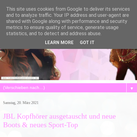
This site uses cookies from Google to deliver its services
and to analyze traffic. Your IP address and user-agent are
shared with Google along with performance and security
metrics to ensure quality of service, generate usage
statistics, and to detect and address abuse.
LEARN MORE
GOT IT
▼
Samstag, 20. März 2021
JBL Kopfhörer ausgetauscht und neue
Boots & neues Sport-Top