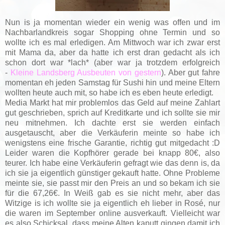
Nun is ja momentan wieder ein wenig was offen und im
Nachbarlandkreis sogar Shopping ohne Termin und so
wollte ich es mal erledigen. Am Mittwoch war ich zwar erst
mit Mama da, aber da hatte ich erst dran gedacht als ich
schon dort war *lach* (aber war ja trotzdem erfolgreich
-
Kleine Landsberg Ausbeuten von gestern
). Aber gut fahre
momentan eh jeden Samstag für Sushi hin und meine Eltern
wollten heute auch mit, so habe ich es eben heute erledigt.
Media Markt hat mir problemlos das Geld auf meine Zahlart
gut geschrieben, sprich auf Kreditkarte und ich sollte sie mir
neu mitnehmen. Ich dachte erst sie werden einfach
ausgetauscht, aber die Verkäuferin meinte so habe ich
wenigstens eine frische Garantie, richtig gut mitgedacht :D
Leider waren die Kopfhörer gerade bei knapp 80€, also
teurer. Ich habe eine Verkäuferin gefragt wie das denn is, da
ich sie ja eigentlich günstiger gekauft hatte. Ohne Probleme
meinte sie, sie passt mir den Preis an und so bekam ich sie
für die 67,26€. In Weiß gab es sie nicht mehr, aber das
Witzige is ich wollte sie ja eigentlich eh lieber in Rosé, nur
die waren im September online ausverkauft. Vielleicht war
es also Schicksal, dass meine Alten kaputt gingen damit ich