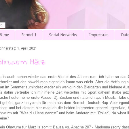
 & me
Formel 1
Social Networks
Impressum
Date
onnerstag, 1. April 2021
Ohrwurm März
a is auch schon wieder das erste Viertel des Jahres rum, ich habe so das G
chneller und das obwohl man eigentlich kaum was erlebt. Aber die Hoffnung sti
an im Sommer zumindest wieder ein wenig in den Biergarten und kleinere Au
is dahin vertreibe ich mir meine Zeit weiterhin mit Sport daheim (habe jetz
ache heute meine erste Pause :D), Zocken und natürlich auch Musik. Habe d
ft gehört, ganz untypisch für mich aus dem Bereich Deutsch-Rap. Aber irgend
ongs und bei diesem hier mag ich die beiden Interpreten generell irgendwie,
hrwurm mit "Was du Liebe nennst" und beim Anderen mit "Roller". Na wisst i
eine?
ein Ohrwurm für März is somit: Bausa vs. Apache 207 - Madonna (sorry dass 