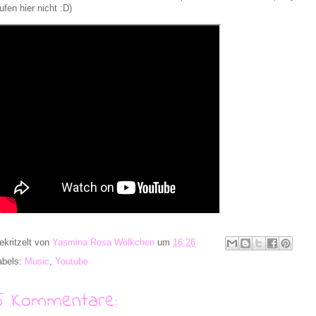
ufen hier nicht :D)
ekritzelt von
Yasmina Rosa Wölkchen
um
16:26
abels:
Music
,
Youtube
5 Kommentare: