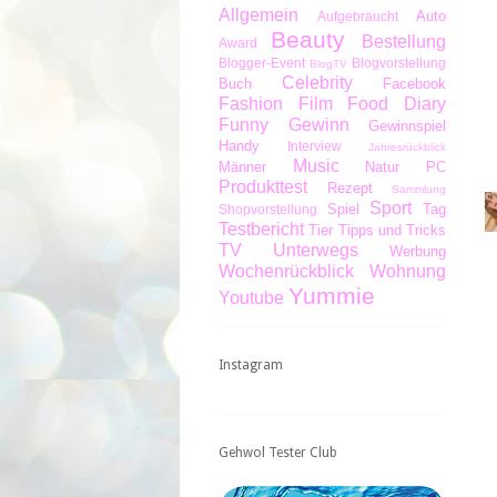
Allgemein
Auto
Aufgebraucht
Beauty
Bestellung
Award
Blogger-Event
Blogvorstellung
BlogTV
Celebrity
Buch
Facebook
Fashion
Film
Food Diary
Funny
Gewinn
Gewinnspiel
Handy
Interview
Jahresrückblick
Music
Männer
Natur
PC
Produkttest
Rezept
Sammlung
Sport
Spiel
Tag
Shopvorstellung
Testbericht
Tier
Tipps und Tricks
TV
Unterwegs
Werbung
Wochenrückblick
Wohnung
Yummie
Youtube
Instagram
Gehwol Tester Club