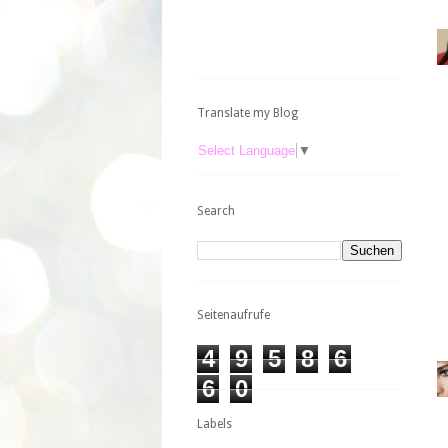
Translate my Blog
Select Language
▼
Search
Seitenaufrufe
4
9
5
8
6
6
0
Labels