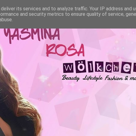
deliver its services and to analyze traffic. Your IP address and 
formance and security metrics to ensure quality of service, gen
abuse.