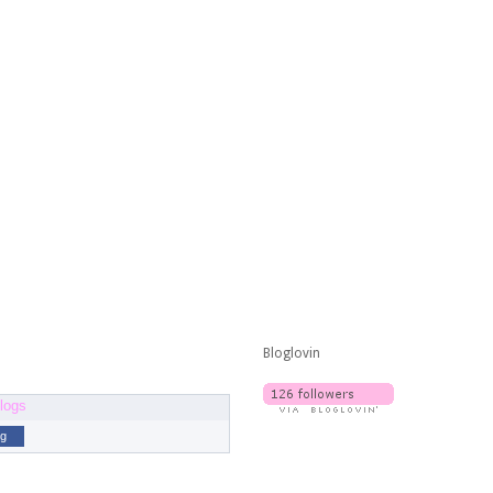
Bloglovin
og