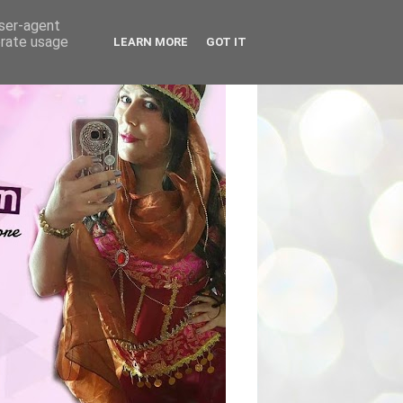
user-agent
erate usage
LEARN MORE
GOT IT