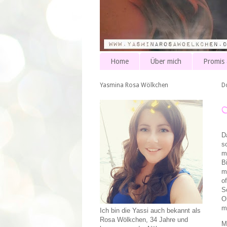
Home
Über mich
Promis
Yasmina Rosa Wölkchen
D
D
s
m
B
m
o
S
O
m
Ich bin die Yassi auch bekannt als
Rosa Wölkchen, 34 Jahre und
M