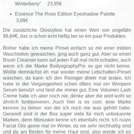
Winterberry" 23,95€
Essence The Rose Edition Eyeshadow Palette
3,89€
Die zusätzliche Glossybox hat einen Wert von ungefähr
86,64€, das is schon echt heftig bei so ein paar Produkten.
Bisher habe ich meine Pinsel einfach so mit einer milden
Waschlotion gewaschen, ging auch ganz gut. Aber so einen
Brush Cleanser kann auf jeden Fall mal nicht schaden, auch
wenn ich die Marke BodyographyPro so gar nicht kenne.
Wollte demnächst eh mal wieder meine Lidschatten-Pinsel
waschen, da kann ich den Reiniger direkt mal testen. Ich
habe in der Vergangenheit schon öfters mal ein Wimpern
Serum benutzt und fand die immer gut. Eine Volumen Lash
Creme hatte ich aber noch nie, denke aber die wird wohl so
ähnlich funktionieren. Auch hier is es cool, eine Marke
kennen zu lernen von der ich noch nie was gehört habe.
Generell sind in der Box super viele für mich unbekannte
Marken, denn Monuskin kenne ich ebenfalls nicht. Ich nutze
Facial Oils gerne mal im Winter, da sie sehr reichhaltig sind
und da am Besten für meine Haut sind, also werde ich es