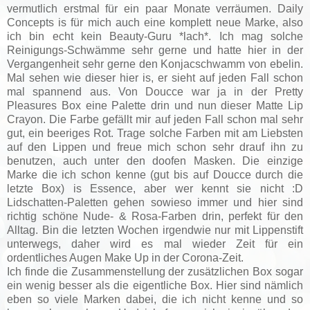
vermutlich erstmal für ein paar Monate verräumen. Daily
Concepts is für mich auch eine komplett neue Marke, also
ich bin echt kein Beauty-Guru *lach*. Ich mag solche
Reinigungs-Schwämme sehr gerne und hatte hier in der
Vergangenheit sehr gerne den Konjacschwamm von ebelin.
Mal sehen wie dieser hier is, er sieht auf jeden Fall schon
mal spannend aus. Von Doucce war ja in der Pretty
Pleasures Box eine Palette drin und nun dieser Matte Lip
Crayon. Die Farbe gefällt mir auf jeden Fall schon mal sehr
gut, ein beeriges Rot. Trage solche Farben mit am Liebsten
auf den Lippen und freue mich schon sehr drauf ihn zu
benutzen, auch unter den doofen Masken. Die einzige
Marke die ich schon kenne (gut bis auf Doucce durch die
letzte Box) is Essence, aber wer kennt sie nicht :D
Lidschatten-Paletten gehen sowieso immer und hier sind
richtig schöne Nude- & Rosa-Farben drin, perfekt für den
Alltag. Bin die letzten Wochen irgendwie nur mit Lippenstift
unterwegs, daher wird es mal wieder Zeit für ein
ordentliches Augen Make Up in der Corona-Zeit.
Ich finde die Zusammenstellung der zusätzlichen Box sogar
ein wenig besser als die eigentliche Box. Hier sind nämlich
eben so viele Marken dabei, die ich nicht kenne und so