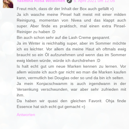
Yasmina Rosa Wölkchen
5. April 2021 um 12:05
Freut mich, dass dir der Inhalt der Box auch gefällt =)
Ja ich wasche meine Pinsel halt meist mit einer milden
Reinigung, momentan von Nivea und das klappt auch
super. Aber finde es praktisch, mal einen extra Pinsel-
Reiniger zu haben :D
Bin auch schon sehr auf die Lash Creme gespannt.
Ja im Winter is reichhaltig super, aber im Sommer möchte
ich es leichter. Vor allem da meine Haut eh oftmals ewig
braucht so ein Öl aufzunehmen und wenn das im Sommer
ewig kleben würde, würde ich durchdrehen :D
Is halt echt gut um neue Marken kennen zu lernen. Vor
allem wüsste ich auch gar nicht wo man die Marken kaufen
kann, vermutlich bei Douglas oder so und da bin ich selten.
Ja mein Konjacschwamm is auch irgendwann in der
Versenkung verschwunden, war aber sehr zufrieden mit
ihm.
Da haben wir quasi den gleichen Favorit. Ohja finde
Essence hat sich echt gut gemacht =)
Antworten