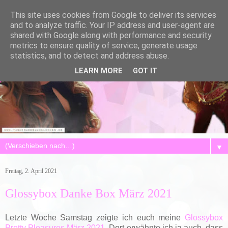
This site uses cookies from Google to deliver its services
and to analyze traffic. Your IP address and user-agent are
shared with Google along with performance and security
metrics to ensure quality of service, generate usage
statistics, and to detect and address abuse.
LEARN MORE
GOT IT
▼
Freitag, 2. April 2021
Glossybox Danke Box März 2021
Letzte Woche Samstag zeigte ich euch meine
Glossybox
Pretty Pleasures März 2021
. Dort erwähnte ich ja auch, dass