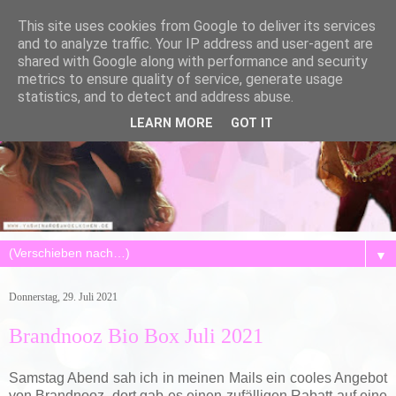
This site uses cookies from Google to deliver its services
and to analyze traffic. Your IP address and user-agent are
shared with Google along with performance and security
metrics to ensure quality of service, generate usage
statistics, and to detect and address abuse.
LEARN MORE
GOT IT
▼
Donnerstag, 29. Juli 2021
Brandnooz Bio Box Juli 2021
Samstag Abend sah ich in meinen Mails ein cooles Angebot
von Brandnooz, dort gab es einen zufälligen Rabatt auf eine