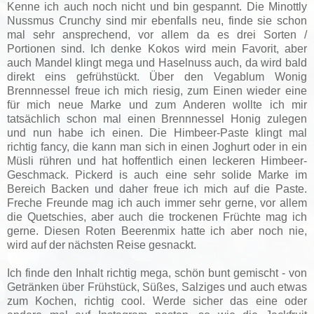
Kenne ich auch noch nicht und bin gespannt. Die Minottly
Nussmus Crunchy sind mir ebenfalls neu, finde sie schon
mal sehr ansprechend, vor allem da es drei Sorten /
Portionen sind. Ich denke Kokos wird mein Favorit, aber
auch Mandel klingt mega und Haselnuss auch, da wird bald
direkt eins gefrühstückt. Über den Vegablum Wonig
Brennnessel freue ich mich riesig, zum Einen wieder eine
für mich neue Marke und zum Anderen wollte ich mir
tatsächlich schon mal einen Brennnessel Honig zulegen
und nun habe ich einen. Die Himbeer-Paste klingt mal
richtig fancy, die kann man sich in einen Joghurt oder in ein
Müsli rühren und hat hoffentlich einen leckeren Himbeer-
Geschmack. Pickerd is auch eine sehr solide Marke im
Bereich Backen und daher freue ich mich auf die Paste.
Freche Freunde mag ich auch immer sehr gerne, vor allem
die Quetschies, aber auch die trockenen Früchte mag ich
gerne. Diesen Roten Beerenmix hatte ich aber noch nie,
wird auf der nächsten Reise gesnackt.
Ich finde den Inhalt richtig mega, schön bunt gemischt - von
Getränken über Frühstück, Süßes, Salziges und auch etwas
zum Kochen, richtig cool. Werde sicher das eine oder