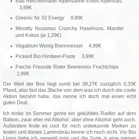
Bad Reichenhaller Alpensaline Edles Alpensalz
3,99€
Greenic Nr. 02 Energy 9,99€
Minottly Nussmus Crunchy Haselnuss, Mandel
und Kokos (je 1,29€)
Vegablum Wonig Brennnessel 4,99€
Pickerd Bio Himbeer-Paste 3,99€
Freche Freunde Roter Beerenmix Fruchtchips
1,99€
Der Wert der Box liegt somit bei 38,27€ zuzüglich 0,33€
Pfand, also fast das 3fache von dem was ich durch die coole
Aktion bezahlt habe, das nenne ich doch mal einen echt
guten Deal.
Ich trinke im Sommer gerne ein gekühltes Radler auf dem
Balkon, zwar eher mit Alkohol, aber ohne Alkohol geht auch.
Außerdem finde es cool für mich unbekannte Marken zu
testen und dieses Lammsbräu kenne ich noch nicht. Vio Bio
Limos liebe ich generell total und die Sorte is eine meiner