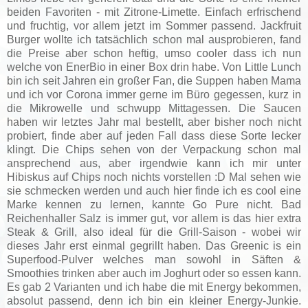
beiden Favoriten - mit Zitrone-Limette. Einfach erfrischend
und fruchtig, vor allem jetzt im Sommer passend. Jackfruit
Burger wollte ich tatsächlich schon mal ausprobieren, fand
die Preise aber schon heftig, umso cooler dass ich nun
welche von EnerBio in einer Box drin habe. Von Little Lunch
bin ich seit Jahren ein großer Fan, die Suppen haben Mama
und ich vor Corona immer gerne im Büro gegessen, kurz in
die Mikrowelle und schwupp Mittagessen. Die Saucen
haben wir letztes Jahr mal bestellt, aber bisher noch nicht
probiert, finde aber auf jeden Fall dass diese Sorte lecker
klingt. Die Chips sehen von der Verpackung schon mal
ansprechend aus, aber irgendwie kann ich mir unter
Hibiskus auf Chips noch nichts vorstellen :D Mal sehen wie
sie schmecken werden und auch hier finde ich es cool eine
Marke kennen zu lernen, kannte Go Pure nicht. Bad
Reichenhaller Salz is immer gut, vor allem is das hier extra
Steak & Grill, also ideal für die Grill-Saison - wobei wir
dieses Jahr erst einmal gegrillt haben. Das Greenic is ein
Superfood-Pulver welches man sowohl in Säften &
Smoothies trinken aber auch im Joghurt oder so essen kann.
Es gab 2 Varianten und ich habe die mit Energy bekommen,
absolut passend, denn ich bin ein kleiner Energy-Junkie.