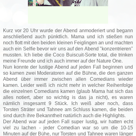
Kurz vor 20 Uhr wurde der Abend anmoderiert und begann
anschließend auch pünktlich. Mama und ich stießen nun
noch flott mit den beiden kleinen Feiglingen an und machten
auch ein Selfie bevor wir uns auf den Abend "konzentrieren"
mussten. Ich liebe die Coco Buiscuit-Sorte total, die trinken
meine Freunde und ich auch immer auf der Nature One.
Nun konnte der lustige Abend auf jeden Fall beginnen und
so kamen zwei Moderatoren auf die Bühne, die den ganzen
Abend über immer zwischen allen Comedians wieder
kamen. Leider weiß ich nicht mehr in welcher Reihenfolge
die einzelnen Comedians kamen (glaub Mama hat sich das
alles notiert, aber so wichtig is das ja nicht), es waren
nämlich insgesamt 9 Stück. Ich weiß aber noch, dass
Torsten Sträter und Tahnee am Schluss kamen, die beiden
sind durch ihre Bekanntheit natürlich auch die Highlights.
Der Abend war auf jeden Fall super lustig, wir hatten echt
viel zu lachen - jeder Comedian war so um die 10-15
Minuten auf der Bühe, nur Torsten und Tahnee waren länger