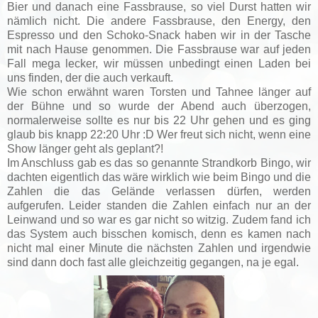
Bier und danach eine Fassbrause, so viel Durst hatten wir
nämlich nicht. Die andere Fassbrause, den Energy, den
Espresso und den Schoko-Snack haben wir in der Tasche
mit nach Hause genommen. Die Fassbrause war auf jeden
Fall mega lecker, wir müssen unbedingt einen Laden bei
uns finden, der die auch verkauft.
Wie schon erwähnt waren Torsten und Tahnee länger auf
der Bühne und so wurde der Abend auch überzogen,
normalerweise sollte es nur bis 22 Uhr gehen und es ging
glaub bis knapp 22:20 Uhr :D Wer freut sich nicht, wenn eine
Show länger geht als geplant?!
Im Anschluss gab es das so genannte Strandkorb Bingo, wir
dachten eigentlich das wäre wirklich wie beim Bingo und die
Zahlen die das Gelände verlassen dürfen, werden
aufgerufen. Leider standen die Zahlen einfach nur an der
Leinwand und so war es gar nicht so witzig. Zudem fand ich
das System auch bisschen komisch, denn es kamen nach
nicht mal einer Minute die nächsten Zahlen und irgendwie
sind dann doch fast alle gleichzeitig gegangen, na je egal.