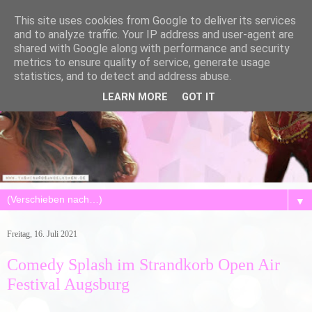
This site uses cookies from Google to deliver its services
and to analyze traffic. Your IP address and user-agent are
shared with Google along with performance and security
metrics to ensure quality of service, generate usage
statistics, and to detect and address abuse.
LEARN MORE
GOT IT
▼
Freitag, 16. Juli 2021
Comedy Splash im Strandkorb Open Air
Festival Augsburg