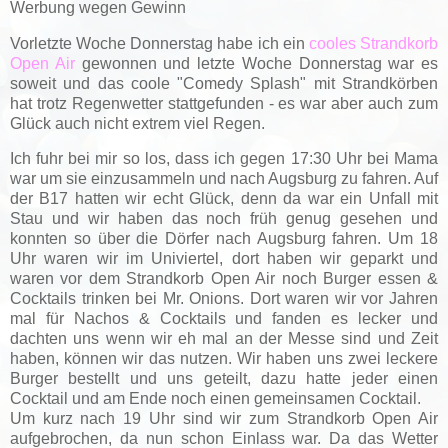
Werbung wegen Gewinn
Vorletzte Woche Donnerstag habe ich ein
cooles Strandkorb
Open Air
gewonnen und letzte Woche Donnerstag war es
soweit und das coole "Comedy Splash" mit Strandkörben
hat trotz Regenwetter stattgefunden - es war aber auch zum
Glück auch nicht extrem viel Regen.
Ich fuhr bei mir so los, dass ich gegen 17:30 Uhr bei Mama
war um sie einzusammeln und nach Augsburg zu fahren. Auf
der B17 hatten wir echt Glück, denn da war ein Unfall mit
Stau und wir haben das noch früh genug gesehen und
konnten so über die Dörfer nach Augsburg fahren. Um 18
Uhr waren wir im Univiertel, dort haben wir geparkt und
waren vor dem Strandkorb Open Air noch Burger essen &
Cocktails trinken bei Mr. Onions. Dort waren wir vor Jahren
mal für Nachos & Cocktails und fanden es lecker und
dachten uns wenn wir eh mal an der Messe sind und Zeit
haben, können wir das nutzen. Wir haben uns zwei leckere
Burger bestellt und uns geteilt, dazu hatte jeder einen
Cocktail und am Ende noch einen gemeinsamen Cocktail.
Um kurz nach 19 Uhr sind wir zum Strandkorb Open Air
aufgebrochen, da nun schon Einlass war. Da das Wetter