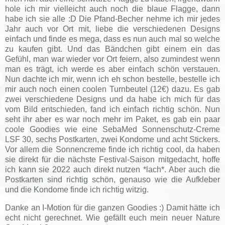
hole ich mir vielleicht auch noch die blaue Flagge, dann
habe ich sie alle :D Die Pfand-Becher nehme ich mir jedes
Jahr auch vor Ort mit, liebe die verschiedenen Designs
einfach und finde es mega, dass es nun auch mal so welche
zu kaufen gibt. Und das Bändchen gibt einem ein das
Gefühl, man war wieder vor Ort feiern, also zumindest wenn
man es trägt, ich werde es aber einfach schön verstauen.
Nun dachte ich mir, wenn ich eh schon bestelle, bestelle ich
mir auch noch einen coolen Turnbeutel (12€) dazu. Es gab
zwei verschiedene Designs und da habe ich mich für das
vom Bild entschieden, fand ich einfach richtig schön. Nun
seht ihr aber es war noch mehr im Paket, es gab ein paar
coole Goodies wie eine SebaMed Sonnenschutz-Creme
LSF 30, sechs Postkarten, zwei Kondome und acht Stickers.
Vor allem die Sonnencreme finde ich richtig cool, da haben
sie direkt für die nächste Festival-Saison mitgedacht, hoffe
ich kann sie 2022 auch direkt nutzen *lach*. Aber auch die
Postkarten sind richtig schön, genauso wie die Aufkleber
und die Kondome finde ich richtig witzig.
Danke an I-Motion für die ganzen Goodies :) Damit hätte ich
echt nicht gerechnet. Wie gefällt euch mein neuer Nature