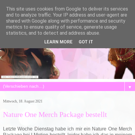
This site uses cookies from Google to deliver its services
and to analyze traffic. Your IP address and user-agent are
shared with Google along with performance and security
metrics to ensure quality of service, generate usage
statistics, and to detect and address abuse.
LEARN MORE
GOT IT
▼
Mittwoch, 18. August 2021
Nature One Merch Package bestellt
Letzte Woche Dienstag habe ich mir ein Nature One Merch
Package bei I-Motion bestellt, leider habe ich das in meinem