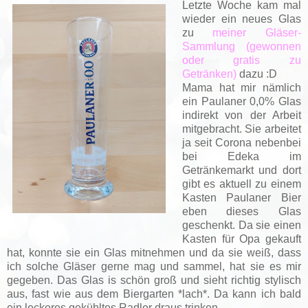
Letzte Woche kam mal
wieder ein neues Glas
zu
meiner Gläser-
Sammlung (gewonnen
oder gratis zu
Getränken)
dazu :D
Mama hat mir nämlich
ein Paulaner 0,0% Glas
indirekt von der Arbeit
mitgebracht. Sie arbeitet
ja seit Corona nebenbei
bei Edeka im
Getränkemarkt und dort
gibt es aktuell zu einem
Kasten Paulaner Bier
eben dieses Glas
geschenkt. Da sie einen
Kasten für Opa gekauft
hat, konnte sie ein Glas mitnehmen und da sie weiß, dass
ich solche Gläser gerne mag und sammel, hat sie es mir
gegeben. Das Glas is schön groß und sieht richtig stylisch
aus, fast wie aus dem Biergarten *lach*. Da kann ich bald
ein leckeres gekühltes Radler draus trinken.