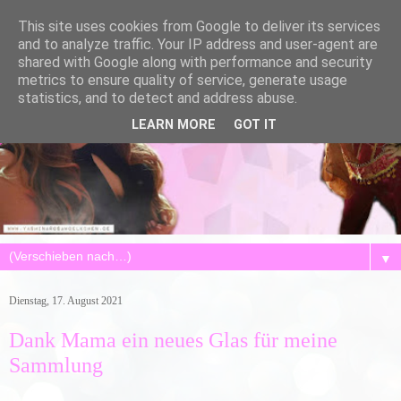
This site uses cookies from Google to deliver its services
and to analyze traffic. Your IP address and user-agent are
shared with Google along with performance and security
metrics to ensure quality of service, generate usage
statistics, and to detect and address abuse.
LEARN MORE
GOT IT
▼
Dienstag, 17. August 2021
Dank Mama ein neues Glas für meine
Sammlung