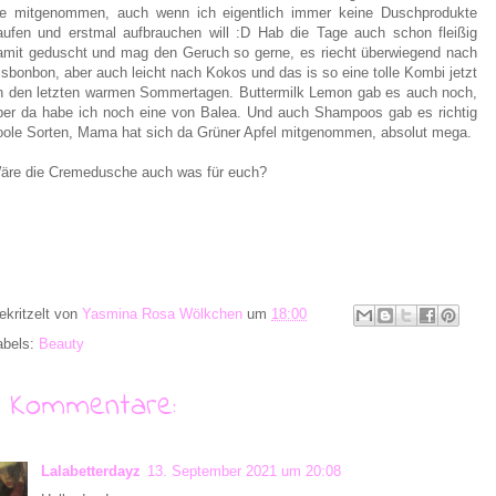
ie mitgenommen, auch wenn ich eigentlich immer keine Duschprodukte
aufen und erstmal aufbrauchen will :D Hab die Tage auch schon fleißig
amit geduscht und mag den Geruch so gerne, es riecht überwiegend nach
isbonbon, aber auch leicht nach Kokos und das is so eine tolle Kombi jetzt
n den letzten warmen Sommertagen. Buttermilk Lemon gab es auch noch,
ber da habe ich noch eine von Balea. Und auch Shampoos gab es richtig
oole Sorten, Mama hat sich da Grüner Apfel mitgenommen, absolut mega.
äre die Cremedusche auch was für euch?
ekritzelt von
Yasmina Rosa Wölkchen
um
18:00
abels:
Beauty
9 Kommentare:
Lalabetterdayz
13. September 2021 um 20:08