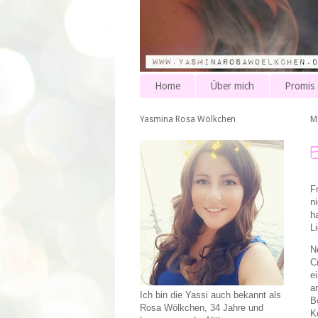
Home
Über mich
Promis
Yasmina Rosa Wölkchen
M
F
n
h
Li
N
C
e
a
Ich bin die Yassi auch bekannt als
B
Rosa Wölkchen, 34 Jahre und
K