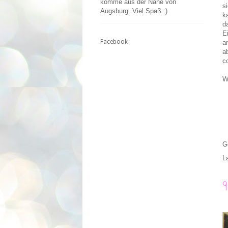
komme aus der Nähe von
s
Augsburg. Viel Spaß :)
k
d
E
Facebook
a
a
c
W
G
L