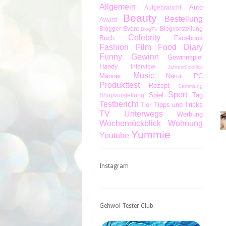
Allgemein
Auto
Aufgebraucht
Beauty
Bestellung
Award
Blogger-Event
Blogvorstellung
BlogTV
Celebrity
Buch
Facebook
Fashion
Film
Food Diary
Funny
Gewinn
Gewinnspiel
Handy
Interview
Jahresrückblick
Music
Männer
Natur
PC
Produkttest
Rezept
Sammlung
Sport
Spiel
Tag
Shopvorstellung
Testbericht
Tier
Tipps und Tricks
TV
Unterwegs
Werbung
Wochenrückblick
Wohnung
Yummie
Youtube
Instagram
Gehwol Tester Club