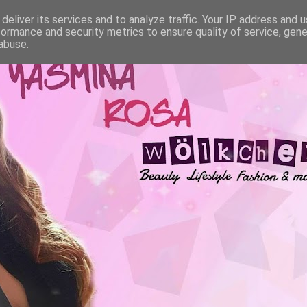
deliver its services and to analyze traffic. Your IP address and 
formance and security metrics to ensure quality of service, gen
abuse.