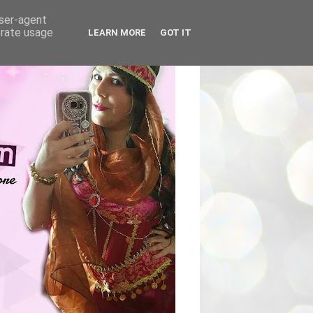
user-agent
erate usage
LEARN MORE
GOT IT