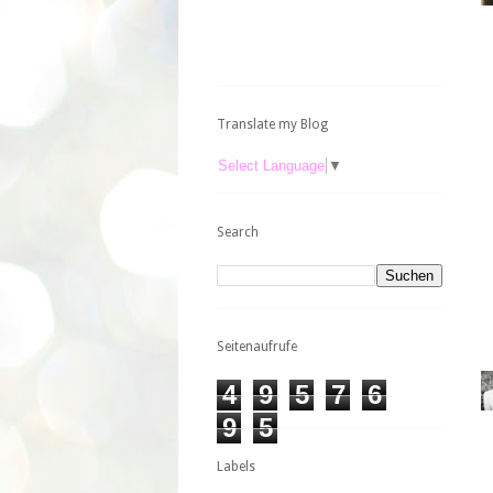
Translate my Blog
Select Language
▼
Search
Seitenaufrufe
4
9
5
7
6
9
5
Labels