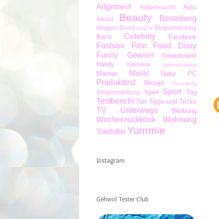
Allgemein
Auto
Aufgebraucht
Beauty
Bestellung
Award
Blogger-Event
Blogvorstellung
BlogTV
Celebrity
Buch
Facebook
Fashion
Film
Food Diary
Funny
Gewinn
Gewinnspiel
Handy
Interview
Jahresrückblick
Music
Männer
Natur
PC
Produkttest
Rezept
Sammlung
Sport
Spiel
Tag
Shopvorstellung
Testbericht
Tier
Tipps und Tricks
TV
Unterwegs
Werbung
Wochenrückblick
Wohnung
Yummie
Youtube
Instagram
Gehwol Tester Club