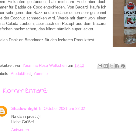
eim Einkaufen gestanden, hab mich am Ende aber doch
mmer für Batida de Coco entschieden. Von Bacardi kaufe ich
ber sehr gerne den Razz und bin daher schon sehr gespannt
ie der Coconut schmecken wird. Werde mir damit wohl einen
ina Colada zaubern, aber auch ein Rezept aus dem Bacardi
eftchen nachmachen, das klingt nämlich super lecker.
ielen Dank an Brandnooz für den leckeren Produkttest.
ekritzelt von
Yasmina Rosa Wölkchen
um
19:12
abels:
Produkttest
,
Yummie
9 Kommentare:
Shadownlight
8. Oktober 2021 um 22:02
Na dann prost :)!
Liebe Grüße!
Antworten