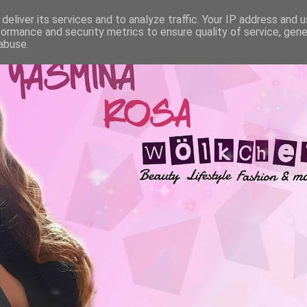
deliver its services and to analyze traffic. Your IP address and 
formance and security metrics to ensure quality of service, gen
abuse.