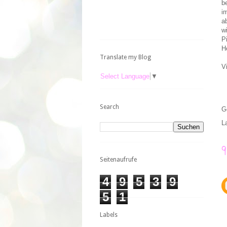
b
i
a
w
P
H
Translate my Blog
V
Select Language
▼
Search
G
L
Seitenaufrufe
4
9
5
3
9
5
1
Labels