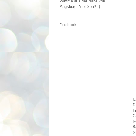
komme aus der Nähe von
Augsburg. Viel Spaß :)
Facebook
I
D
I
G
R
B
b