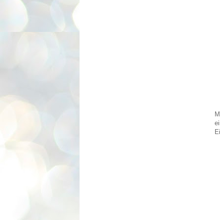
M
e
E