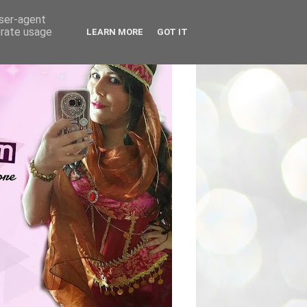
user-agent
erate usage
LEARN MORE
GOT IT