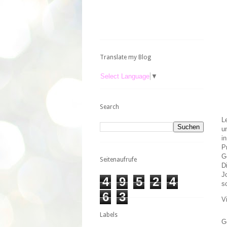
Translate my Blog
Select Language
▼
Search
L
u
i
P
G
Seitenaufrufe
D
J
4
9
5
2
4
s
6
3
V
Labels
G