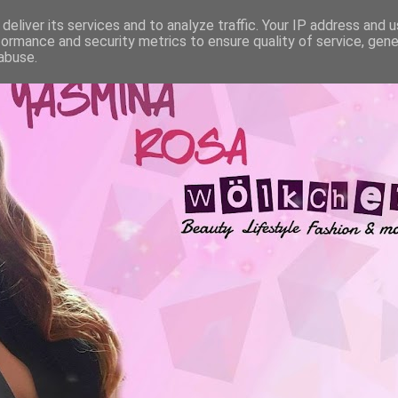
deliver its services and to analyze traffic. Your IP address and 
formance and security metrics to ensure quality of service, gen
abuse.