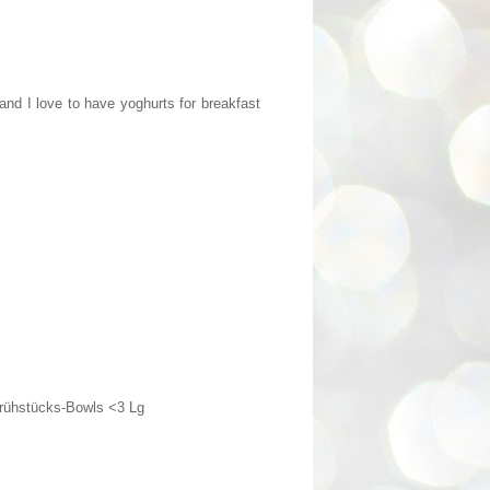
 and I love to have yoghurts for breakfast
Frühstücks-Bowls <3 Lg