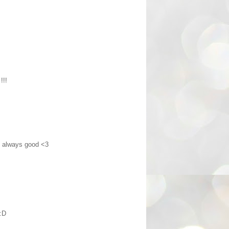
!!!
is always good <3
 :D