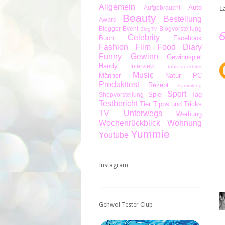
Allgemein
Auto
Aufgebraucht
L
Beauty
Bestellung
Award
Blogger-Event
Blogvorstellung
BlogTV
Celebrity
Buch
Facebook
Fashion
Film
Food Diary
Funny
Gewinn
Gewinnspiel
Handy
Interview
Jahresrückblick
Music
Männer
Natur
PC
Produkttest
Rezept
Sammlung
Sport
Spiel
Tag
Shopvorstellung
Testbericht
Tier
Tipps und Tricks
TV
Unterwegs
Werbung
Wochenrückblick
Wohnung
Yummie
Youtube
Instagram
Gehwol Tester Club