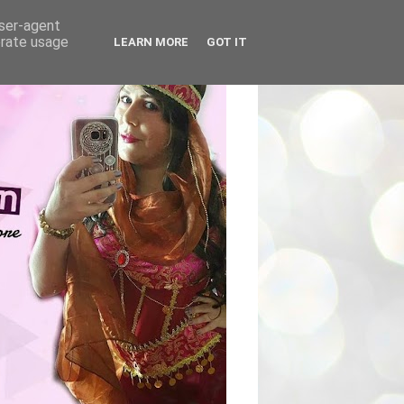
user-agent
erate usage
LEARN MORE
GOT IT