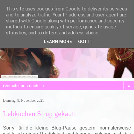
This site uses cookies from Google to deliver its services
and to analyze traffic. Your IP address and user-agent are
shared with Google along with performance and security
metrics to ensure quality of service, generate usage
statistics, and to detect and address abuse.
LEARN MORE
GOT IT
▼
Dienstag, 9. November 2021
Lebkuchen Sirup gekauft
Sorry für die kleine Blog-Pause gestern, normalerweise
wollte ich einen Produkttest verbloggen, welcher mich bis