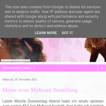
This site uses cookies from Google to deliver its services
and to analyze traffic. Your IP address and user-agent are
shared with Google along with performance and security
metrics to ensure quality of service, generate usage
statistics, and to detect and address abuse.
LEARN MORE
GOT IT
▼
Mittwoch, 10. November 2021
Meine erste MyKraut Bestellung
Letzte Woche Donnerstag Abend habe ich relativ spontan
zum ersten Mal bei MyKraut bestellt, hier hatte ich nämlich