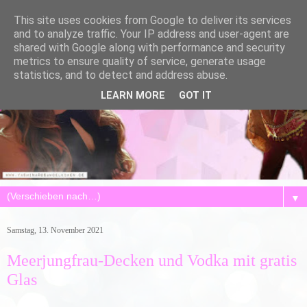
This site uses cookies from Google to deliver its services
and to analyze traffic. Your IP address and user-agent are
shared with Google along with performance and security
metrics to ensure quality of service, generate usage
statistics, and to detect and address abuse.
LEARN MORE
GOT IT
▼
Samstag, 13. November 2021
Meerjungfrau-Decken und Vodka mit gratis
Glas